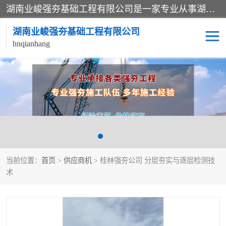
湖南业峻强夯基础工程有限公司是一家专业从事湖南强夯基础工程、强夯机租赁，地基处理的施工单位。业务覆盖：湖南、广东，江西等地。可承接1000KN.m-25000KN.m强夯（置换）工程。公司创始人是国内较早期从事强夯施工的建设者，经过多年的一步一个脚印的发展，在行业内具有较高的度和良好的口碑。
湖南业峻强夯基础工程有限公司
hnqianhang
强夯施工案例
强夯机租赁
强夯施工工程
强夯施工队伍
强夯队伍
当前位置：
首页
>
供应商机
> 桂林强夯公司 分层夯实与逐层检测技
术