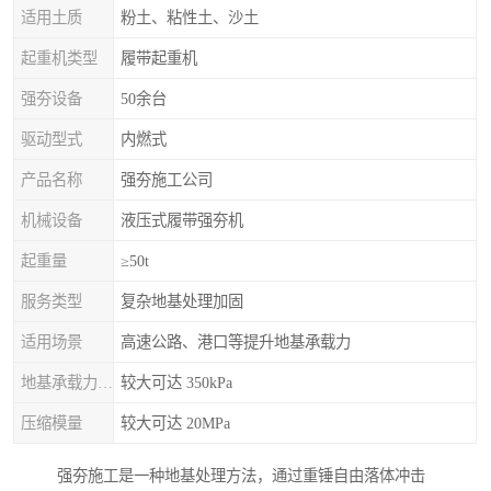
适用土质
粉土、粘性土、沙土
起重机类型
履带起重机
强夯设备
50余台
驱动型式
内燃式
产品名称
强夯施工公司
机械设备
液压式履带强夯机
起重量
≥50t
服务类型
复杂地基处理加固
适用场景
高速公路、港口等提升地基承载力
地基承载力特征值
较大可达 350kPa
压缩模量
较大可达 20MPa
强夯施工是一种地基处理方法，通过重锤自由落体冲击