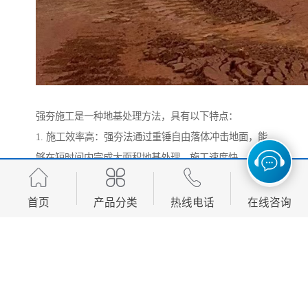
强夯施工是一种地基处理方法，具有以下特点：
1. 施工效率高：强夯法通过重锤自由落体冲击地面，能
够在短时间内完成大面积地基处理，施工速度快。
2. 处理深度大：强夯法可以有效处理较深的地基，处理
深度通常可达数米至十几米，适用于不同地质条件。
首页
产品分类
热线电话
在线咨询
3. 适用范围广：强夯法适用于多种土质，包括砂土、黏
土、粉土、碎石土等，尤其对松散、软弱地基的加固效
果显著。
4. 加固效果好：通过强夯冲击，地基土体被压实，孔隙
比减小，承载力提高，沉降量减少，地基稳定性增强。