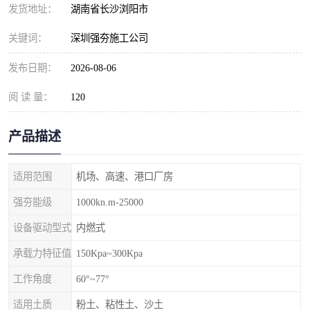
发货地址：
湖南省长沙浏阳市
关键词：
深圳强夯施工公司
发布日期：
2026-08-06
阅 读 量：
120
产品描述
适用范围
机场、高速、港口厂房
强夯能级
1000kn.m-25000
设备驱动型式
内燃式
承载力特征值
150Kpa~300Kpa
工作角度
60°~77°
适用土质
粉土、粘性土、沙土