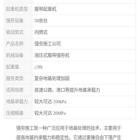
起重机类型
履带起重机
强夯设备
50余台
驱动型式
内燃式
产品名称
强夯施工公司
机械设备
液压式履带强夯机
起重量
≥50t
服务类型
复杂地基处理加固
适用场景
高速公路、港口等提升地基承载力
地基承载力特征值
较大可达 350kPa
压缩模量
较大可达 20MPa
强夯施工是一种广泛应用于地基处理的技术，主要用于
提高地基的承载力和稳定性。它通过重锤自由下落产生