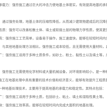
地基承载力：强夯施工通过巨大的冲击力使地基土体密实，有效提高地基的
沉降：通过强夯处理，地基土体的压缩性降低，从而减少建筑物建成后的沉
土体性质：强夯可以改善松散土体、填土或软弱土层的物理力学性质，使其
效率高：强夯施工工艺简单，设备易于操作，施工速度快，能够在较短时间
性好：与其他地基处理方法相比，强夯施工成本较低，且无需使用大量材料
范围广：强夯施工适用于多种土质条件，如砂土、粉土、黏性土以及填土等
性好：强夯施工无需使用化学材料或大量机械设备，对环境影响较小，是一
施工在地基处理中具有重要的技术价值和经济意义，能够有效提升工程质
一种地基处理技术，主要用于提高地基的承载力和稳定性。其特点包括：
范围广：强夯施工适用于多种土质，包括砂土、粘土、填土和湿陷性黄土等。
速度快：强夯施工效率高，能够在较短时间内完成大面积的地基处理。