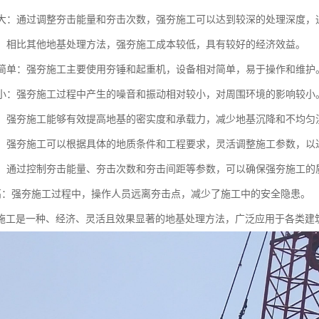
深度大：通过调整夯击能量和夯击次数，强夯施工可以达到较深的处理深度，通
性好：相比其他地基处理方法，强夯施工成本较低，具有较好的经济效益。
设备简单：强夯施工主要使用夯锤和起重机，设备相对简单，易于操作和维护
影响小：强夯施工过程中产生的噪音和振动相对较小，对周围环境的影响较小
显著：强夯施工能够有效提高地基的密实度和承载力，减少地基沉降和不均匀
性强：强夯施工可以根据具体的地质条件和工程要求，灵活调整施工参数，以
可控：通过控制夯击能量、夯击次数和夯击间距等参数，可以确保强夯施工的
全性高：强夯施工过程中，操作人员远离夯击点，减少了施工中的安全隐患。
施工是一种、经济、灵活且效果显著的地基处理方法，广泛应用于各类建