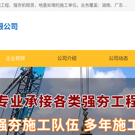
湖南业峻强夯基础工程有限公司是一家专业从事湖南强夯基础工程、强夯机租赁，地基处理的施工单位。业务覆盖：湖南、广东，江西等地。可承接1000KN.m-25000KN.m强夯（置换）工程。公司创始人是国内较早期从事强夯施工的建设者，经过多年的一步一个脚印的发展，在行业内具有较高的度和良好的口碑。
限公司
企业视频
公司介绍
公司动态