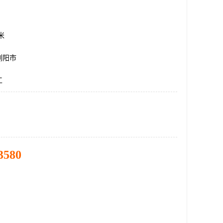
方米
浏阳市
工
3580