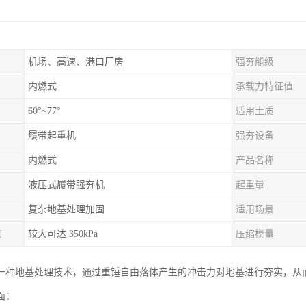
机场、高速、港口厂房
强夯能级
内燃式
承载力特征值
60°~77°
适用土质
履带起重机
强夯设备
内燃式
产品名称
液压式履带强夯机
起重量
复杂地基处理加固
适用场景
值
较大可达 350kPa
压缩模量
一种地基处理技术，通过重锤自由落体产生的冲击力对地基进行夯实，从
面：