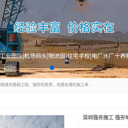
湖南业峻强夯基础工程有限公司是一家专业从事湖南强夯基础工程、强夯机租赁，地基处理的施工单位。业务覆盖：湖南、广东，江西等地。可承接1000KN.m-25000KN.m强夯（置换）工程。公司创始人是国内较早期从事强夯施工的建设者，经过多年的一步一个脚印的发展，在行业内具有较高的度和良好的口碑。
深圳强夯施工 强夯