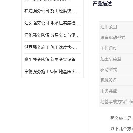
产品描述
福建强夯公司 施工速度快-施耐用性强
汕头强夯公司 地基压实度检测方法与标准
适用范围
河池强夯队伍 分层夯实与逐层检测技术
设备驱动型式
湘西强夯施工 施工速度快-施耐用性强
工作角度
起重机类型
襄阳强夯队伍 新型夯实设备
驱动型式
宁德强夯施工队伍 地基压实度检测方法与标准
机械设备
服务类型
地基承载力特征
强夯施工是
以下几个方