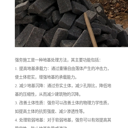
强夯施工是一种地基处理方法，其主要功能包括：
1. 提高地基承载力：通过重锤自由落体产生的冲击力，
使土体密实，增强地基的承载能力。
2. 减少地基沉降：通过夯实土体，减少孔隙比，降低地
基的压缩性，从而减少建筑物的沉降。
3. 改善土体性质：强夯可以改善土体的物理力学性质，
如提高土体的抗剪强度、减少渗透性等。
4. 处理软弱地基：对于软弱地基，强夯可以有效提高其