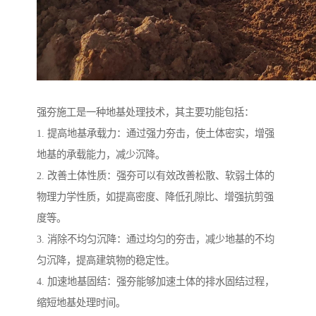
强夯施工是一种地基处理技术，其主要功能包括：
1. 提高地基承载力：通过强力夯击，使土体密实，增强
地基的承载能力，减少沉降。
2. 改善土体性质：强夯可以有效改善松散、软弱土体的
物理力学性质，如提高密度、降低孔隙比、增强抗剪强
度等。
3. 消除不均匀沉降：通过均匀的夯击，减少地基的不均
匀沉降，提高建筑物的稳定性。
4. 加速地基固结：强夯能够加速土体的排水固结过程，
缩短地基处理时间。