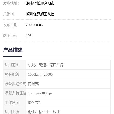
发货地址：
湖南省长沙浏阳市
关键词：
随州强夯施工队伍
发布日期：
2026-08-06
阅 读 量：
106
产品描述
适用范围
机场、高速、港口厂房
强夯能级
1000kn.m-25000
设备驱动型式
内燃式
承载力特征值
150Kpa~300Kpa
工作角度
60°~77°
适用土质
粉土、粘性土、沙土