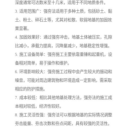
深度通常可达数米至十几米，适用于不同地质条件。
3. 适用范围广：强夯法适用于多种土质，包括砂土、黏
土、粉土、碎石土等，尤其对松散、软弱地基的加固效
果显著。
4. 加固效果好：通过强夯冲击，地基土体被压实，孔隙
比减小，承载力提高，沉降量减少，地基稳定性增强。
5. 施工设备简单：强夯施工主要依靠重锤和起重机，设
备相对简单，易于操作和维护。
6. 环境影响较大：强夯施工过程中会产生较大的振动和
噪音，可能对周边建筑物和环境造成一定影响，需采取
相应的防护措施。
7. 成本较低：相比其他地基处理方法，强夯法的施工成
本相对较低，经济性较好。
8. 施工灵活性强：强夯法可以根据地基的实际情况调整
夯击能量、夯击次数和夯点间距，具有较强的灵活性。