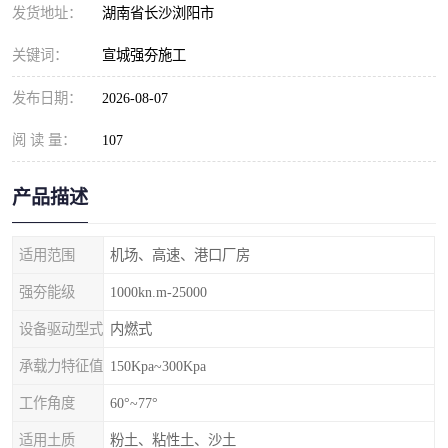
发货地址：
湖南省长沙浏阳市
关键词：
宣城强夯施工
发布日期：
2026-08-07
阅 读 量：
107
产品描述
适用范围
机场、高速、港口厂房
强夯能级
1000kn.m-25000
设备驱动型式
内燃式
承载力特征值
150Kpa~300Kpa
工作角度
60°~77°
适用土质
粉土、粘性土、沙土