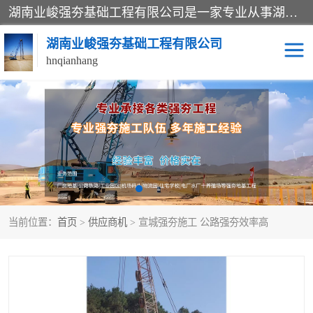
湖南业峻强夯基础工程有限公司是一家专业从事湖南强夯基础工程、强夯机租赁，地基处理的施工单位。业务覆盖：湖南、广东，江西等地。可承接1000KN.m-25000KN.m强夯（置换）工程。公司创始人是国内较早期从事强夯施工的建设者，经过多年的一步一个脚印的发展，在行业内具有较高的度和良好的口碑。
湖南业峻强夯基础工程有限公司
hnqianhang
强夯施工案例
强夯机租赁
强夯施工工程
强夯施工队伍
强夯队伍
当前位置：
首页
>
供应商机
> 宣城强夯施工 公路强夯效率高