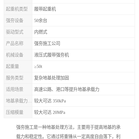
起重机类型
履带起重机
强夯设备
50余台
驱动型式
内燃式
产品名称
强夯施工公司
机械设备
液压式履带强夯机
起重量
≥50t
服务类型
复杂地基处理加固
适用场景
高速公路、港口等提升地基承载力
地基承载力特征值
较大可达 350kPa
压缩模量
较大可达 20MPa
强夯施工是一种地基处理方法，主要用于提高地基的承
载力和稳定性。它通过将重锤从一定高度自由落下，利