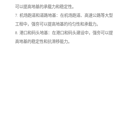
可以提高地基的承载力和稳定性。
7. 机场跑道和道路地基：在机场跑道、高速公路等大型
工程中，强夯可以提高地基的均匀性和承载力。
8. 港口和码头地基：在港口和码头建设中，强夯可以提
高地基的稳定性和抗滑移能力。
9. 工业厂房地基：对于大型工业厂房的地基，强夯可以
提高地基的承载力和减少沉降。
10. 地震区地基处理：在地震多发区，强夯可以提高地基
的抗震性能，减少地震对建筑物的影响。
强夯施工具有施工速度快、效果显著、适用范围广等优
点，但同时也需要注意其对周围环境和建筑物的影响，
施工前需进行详细的地质勘察和设计。
http://www.hnyjqh.com