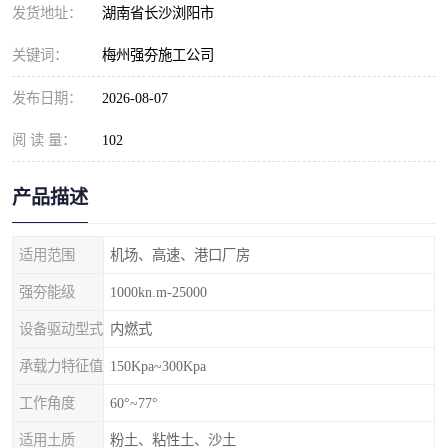
发货地址：
湖南省长沙浏阳市
关键词：
梅州强夯施工公司
发布日期：
2026-08-07
阅 读 量：
102
产品描述
适用范围
机场、高速、港口厂房
强夯能级
1000kn.m-25000
设备驱动型式
内燃式
承载力特征值
150Kpa~300Kpa
工作角度
60°~77°
适用土质
粉土、粘性土、沙土