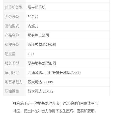
起重机类型
履带起重机
强夯设备
50余台
驱动型式
内燃式
产品名称
强夯施工公司
机械设备
液压式履带强夯机
起重量
≥50t
服务类型
复杂地基处理加固
适用场景
高速公路、港口等提升地基承载力
地基承载力特征值
较大可达 350kPa
压缩模量
较大可达 20MPa
强夯施工是一种地基处理方法，通过重锤自由落体冲击
地面，使土体在冲击力作用下发生压缩、密实和变形，