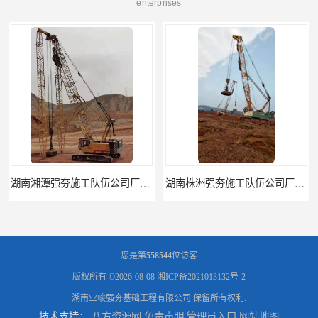
enterprises
湖南株洲强夯施工队伍公司厂房地基强夯施工
湖南邵阳强夯施工队伍公司厂房地基强夯施工
您是第
558544
位访客
版权所有 ©2026-08-08
湘ICP备2021013132号-2
湖南业峻强夯基础工程有限公司
保留所有权利.
技术支持：
八方资源网
免责声明
管理员入口
网站地图