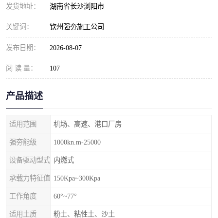
发货地址：
湖南省长沙浏阳市
关键词：
钦州强夯施工公司
发布日期：
2026-08-07
阅 读 量：
107
产品描述
适用范围
机场、高速、港口厂房
强夯能级
1000kn.m-25000
设备驱动型式
内燃式
承载力特征值
150Kpa~300Kpa
工作角度
60°~77°
适用土质
粉土、粘性土、沙土