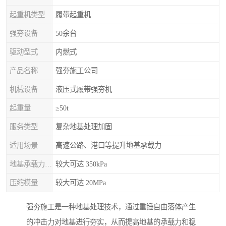
起重机类型
履带起重机
强夯设备
50余台
驱动型式
内燃式
产品名称
强夯施工公司
机械设备
液压式履带强夯机
起重量
≥50t
服务类型
复杂地基处理加固
适用场景
高速公路、港口等提升地基承载力
地基承载力特征值
较大可达 350kPa
压缩模量
较大可达 20MPa
强夯施工是一种地基处理技术，通过重锤自由落体产生
的冲击力对地基进行夯实，从而提高地基的承载力和稳