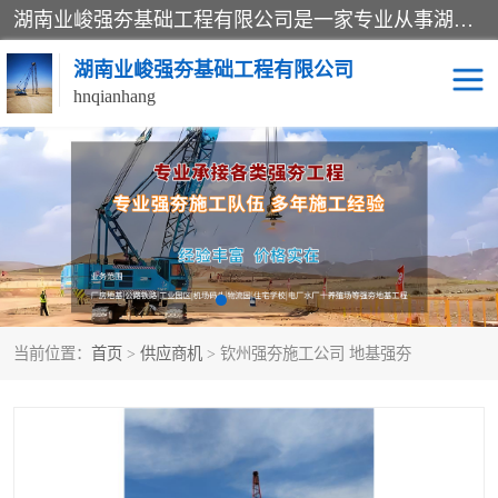
湖南业峻强夯基础工程有限公司是一家专业从事湖南强夯基础工程、强夯机租赁，地基处理的施工单位。业务覆盖：湖南、广东，江西等地。可承接1000KN.m-25000KN.m强夯（置换）工程。公司创始人是国内较早期从事强夯施工的建设者，经过多年的一步一个脚印的发展，在行业内具有较高的度和良好的口碑。
湖南业峻强夯基础工程有限公司
hnqianhang
强夯施工案例
强夯机租赁
强夯施工工程
强夯施工队伍
强夯队伍
当前位置：
首页
>
供应商机
> 钦州强夯施工公司 地基强夯