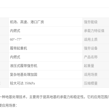
机场、高速、港口厂房
强夯能级
内燃式
承载力特征值
60°~77°
适用土质
履带起重机
强夯设备
内燃式
产品名称
液压式履带强夯机
起重量
复杂地基处理加固
适用场景
值
较大可达 350kPa
压缩模量
一种地基处理技术，主要用于提高地基的承载力和稳定性。它的应用范围
要应用场景：