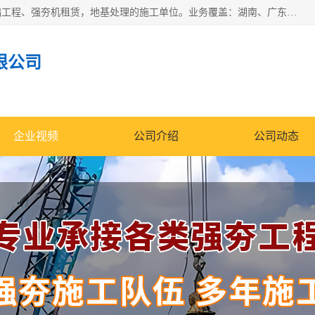
湖南业峻强夯基础工程有限公司是一家专业从事湖南强夯基础工程、强夯机租赁，地基处理的施工单位。业务覆盖：湖南、广东，江西等地。可承接1000KN.m-25000KN.m强夯（置换）工程。公司创始人是国内较早期从事强夯施工的建设者，经过多年的一步一个脚印的发展，在行业内具有较高的度和良好的口碑。
限公司
企业视频
公司介绍
公司动态