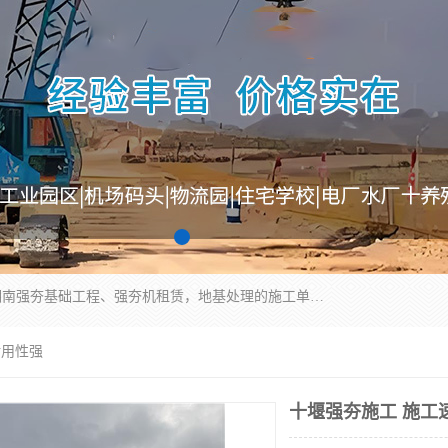
湖南业峻强夯基础工程有限公司是一家专业从事湖南强夯基础工程、强夯机租赁，地基处理的施工单位。业务覆盖：湖南、广东，江西等地。可承接1000KN.m-25000KN.m强夯（置换）工程。公司创始人是国内较早期从事强夯施工的建设者，经过多年的一步一个脚印的发展，在行业内具有较高的度和良好的口碑。
耐用性强
十堰强夯施工 施工