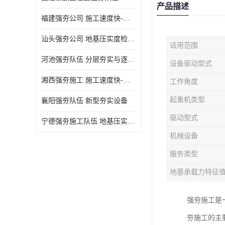
产品描述
福建强夯公司 施工速度快-施耐用性强
汕头强夯公司 地基压实度检测方法与标准
适用范围
河池强夯队伍 分层夯实与逐层检测技术
设备驱动型式
湘西强夯施工 施工速度快-施耐用性强
工作角度
起重机类型
襄阳强夯队伍 新型夯实设备
驱动型式
宁德强夯施工队伍 地基压实度检测方法与标准
机械设备
服务类型
地基承载力特征
强夯施工是
夯施工的主