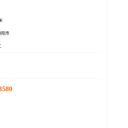
方米
浏阳市
工
3580