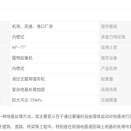
机场、高速、港口厂房
强夯能级
内燃式
承载力特征值
60°~77°
适用土质
履带起重机
强夯设备
内燃式
产品名称
液压式履带强夯机
起重量
复杂地基处理加固
适用场景
值
较大可达 350kPa
压缩模量
一种地基处理方法，其主要意义在于通过重锤的自由落体运动对地基进行
于建筑、道路、桥梁等工程中，特别是在软弱地基或回填土地基的处理中