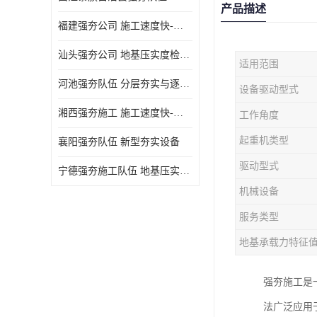
产品描述
福建强夯公司 施工速度快-施耐用性强
汕头强夯公司 地基压实度检测方法与标准
适用范围
河池强夯队伍 分层夯实与逐层检测技术
设备驱动型式
湘西强夯施工 施工速度快-施耐用性强
工作角度
起重机类型
襄阳强夯队伍 新型夯实设备
驱动型式
宁德强夯施工队伍 地基压实度检测方法与标准
机械设备
服务类型
地基承载力特征
强夯施工是
法广泛应用