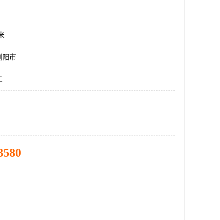
方米
浏阳市
工
3580