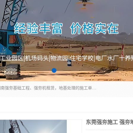
湖南业峻强夯基础工程有限公司是一家专业从事湖南强夯基础工程、强夯机租赁，地基处理的施工单位。业务覆盖：湖南、广东，江西等地。可承接1000KN.m-25000KN.m强夯（置换）工程。公司创始人是国内较早期从事强夯施工的建设者，经过多年的一步一个脚印的发展，在行业内具有较高的度和良好的口碑。
东莞强夯施工 强夯