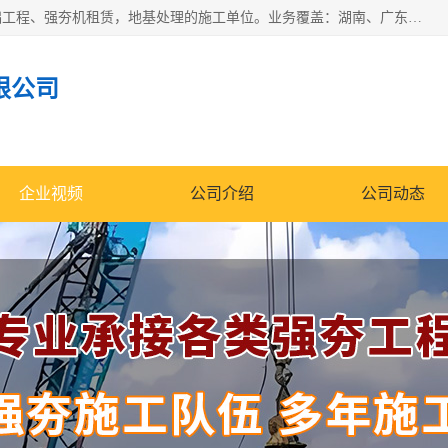
湖南业峻强夯基础工程有限公司是一家专业从事湖南强夯基础工程、强夯机租赁，地基处理的施工单位。业务覆盖：湖南、广东，江西等地。可承接1000KN.m-25000KN.m强夯（置换）工程。公司创始人是国内较早期从事强夯施工的建设者，经过多年的一步一个脚印的发展，在行业内具有较高的度和良好的口碑。
限公司
企业视频
公司介绍
公司动态