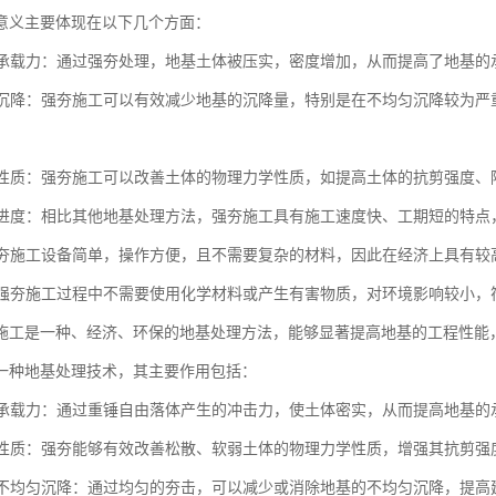
意义主要体现在以下几个方面：
地基承载力：通过强夯处理，地基土体被压实，密度增加，从而提高了地基
地基沉降：强夯施工可以有效减少地基的沉降量，特别是在不均匀沉降较为
土体性质：强夯施工可以改善土体的物理力学性质，如提高土体的抗剪强度
施工进度：相比其他地基处理方法，强夯施工具有施工速度快、工期短的特
：强夯施工设备简单，操作方便，且不需要复杂的材料，因此在经济上具有
性：强夯施工过程中不需要使用化学材料或产生有害物质，对环境影响较小
施工是一种、经济、环保的地基处理方法，能够显著提高地基的工程性能
一种地基处理技术，其主要作用包括：
地基承载力：通过重锤自由落体产生的冲击力，使土体密实，从而提高地基
土体性质：强夯能够有效改善松散、软弱土体的物理力学性质，增强其抗剪强
地基不均匀沉降：通过均匀的夯击，可以减少或消除地基的不均匀沉降，提