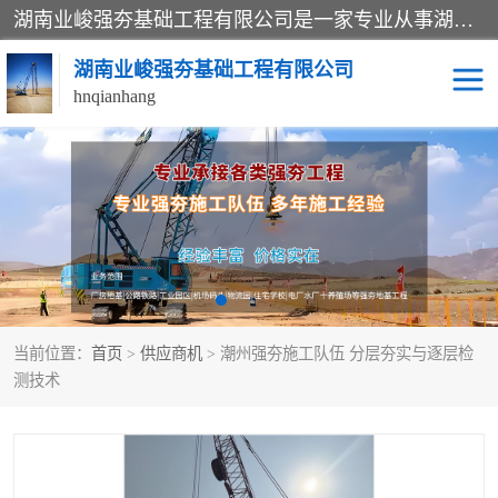
湖南业峻强夯基础工程有限公司是一家专业从事湖南强夯基础工程、强夯机租赁，地基处理的施工单位。业务覆盖：湖南、广东，江西等地。可承接1000KN.m-25000KN.m强夯（置换）工程。公司创始人是国内较早期从事强夯施工的建设者，经过多年的一步一个脚印的发展，在行业内具有较高的度和良好的口碑。
湖南业峻强夯基础工程有限公司
hnqianhang
强夯施工案例
强夯机租赁
强夯施工工程
强夯施工队伍
强夯队伍
当前位置：
首页
>
供应商机
> 潮州强夯施工队伍 分层夯实与逐层检
测技术