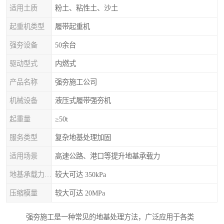
适用土质
粉土、粘性土、沙土
起重机类型
履带起重机
强夯设备
50余台
驱动型式
内燃式
产品名称
强夯施工公司
机械设备
液压式履带强夯机
起重量
≥50t
服务类型
复杂地基处理加固
适用场景
高速公路、港口等提升地基承载力
地基承载力特征值
较大可达 350kPa
压缩模量
较大可达 20MPa
强夯施工是一种常见的地基处理方法，广泛应用于各类