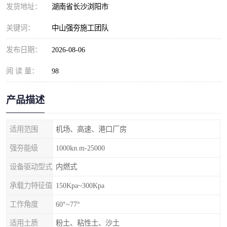
发货地址：
湖南省长沙浏阳市
关键词：
中山强夯施工团队
发布日期：
2026-08-06
阅 读 量：
98
产品描述
适用范围
机场、高速、港口厂房
强夯能级
1000kn.m-25000
设备驱动型式
内燃式
承载力特征值
150Kpa~300Kpa
工作角度
60°~77°
适用土质
粉土、粘性土、沙土