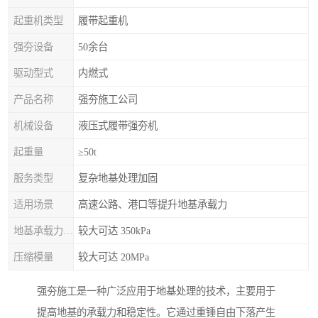
起重机类型
履带起重机
强夯设备
50余台
驱动型式
内燃式
产品名称
强夯施工公司
机械设备
液压式履带强夯机
起重量
≥50t
服务类型
复杂地基处理加固
适用场景
高速公路、港口等提升地基承载力
地基承载力特征值
较大可达 350kPa
压缩模量
较大可达 20MPa
强夯施工是一种广泛应用于地基处理的技术，主要用于
提高地基的承载力和稳定性。它通过重锤自由下落产生