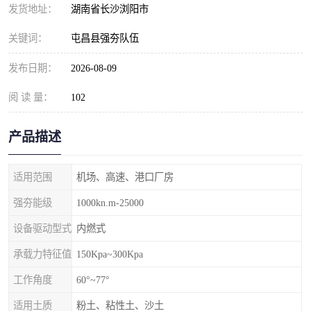
发货地址：
湖南省长沙浏阳市
关键词：
屯昌县强夯队伍
发布日期：
2026-08-09
阅 读 量：
102
产品描述
适用范围
机场、高速、港口厂房
强夯能级
1000kn.m-25000
设备驱动型式
内燃式
承载力特征值
150Kpa~300Kpa
工作角度
60°~77°
适用土质
粉土、粘性土、沙土