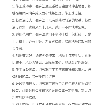
1. 施工效率高：强夯法通过重锤自由落体冲击地面，能
够在短时间内完成大面积地基处理，施工速度快。
2. 处理深度大：强夯法可以有效处理较深的地基，处理
深度通常可达数米至十几米，适用于不同地质条件。
3. 适用范围广：强夯法适用于多种土质，包括砂土、黏
土、粉土、碎石土等，尤其对松散、软弱地基的加固效
果显著。
4. 加固效果好：通过强夯冲击，地基土体被压实，孔隙
比减小，承载力提高，沉降量减少，地基稳定性增强。
5. 施工设备简单：强夯施工主要依靠重锤和起重机，设
备相对简单，易于操作和维护。
6. 环境影响较大：强夯施工过程中会产生较大的振动和
噪音，可能对周边建筑物和环境造成一定影响，需采取
相应的防护措施。
7. 成本较低：相比其他地基处理方法，强夯法的施工成