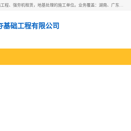
湖南业峻强夯基础工程有限公司是一家专业从事湖南强夯基础工程、强夯机租赁，地基处理的施工单位。业务覆盖：湖南、广东，江西等地。可承接1000KN.m-25000KN.m强夯（置换）工程。公司创始人是国内较早期从事强夯施工的建设者，经过多年的一步一个脚印的发展，在行业内具有较高的度和良好的口碑。
夯基础工程有限公司