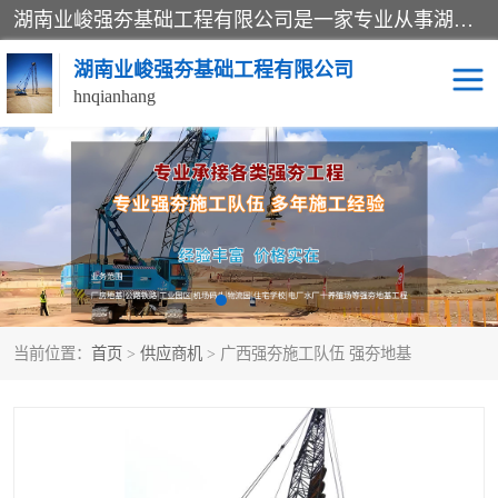
湖南业峻强夯基础工程有限公司是一家专业从事湖南强夯基础工程、强夯机租赁，地基处理的施工单位。业务覆盖：湖南、广东，江西等地。可承接1000KN.m-25000KN.m强夯（置换）工程。公司创始人是国内较早期从事强夯施工的建设者，经过多年的一步一个脚印的发展，在行业内具有较高的度和良好的口碑。
湖南业峻强夯基础工程有限公司
hnqianhang
强夯施工案例
强夯机租赁
强夯施工工程
强夯施工队伍
强夯队伍
当前位置：
首页
>
供应商机
> 广西强夯施工队伍 强夯地基