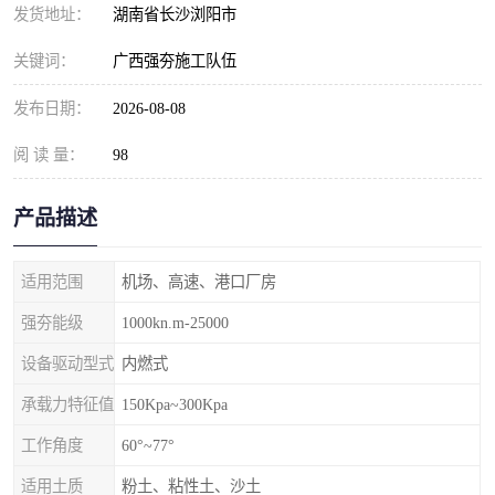
发货地址：
湖南省长沙浏阳市
关键词：
广西强夯施工队伍
发布日期：
2026-08-08
阅 读 量：
98
产品描述
适用范围
机场、高速、港口厂房
强夯能级
1000kn.m-25000
设备驱动型式
内燃式
承载力特征值
150Kpa~300Kpa
工作角度
60°~77°
适用土质
粉土、粘性土、沙土