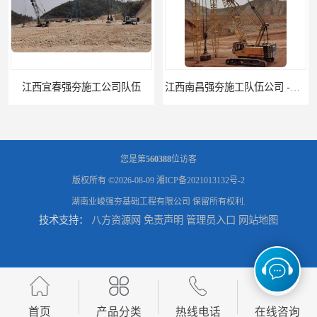
江西南昌强夯施工队伍公司 -湖南业峻强夯基础工程
江西新余强夯施工队伍公司 —业峻强夯基础工程
您是第
560388
位访客
版权所有 ©2026-08-09
湘ICP备2021013132号-2
湖南业峻强夯基础工程有限公司
保留所有权利.
技术支持：
八方资源网
免责声明
管理员入口
网站地图
湖南强夯施工公司
湖南怀化强夯施工队伍公司厂房地基强夯施工
首页
产品分类
热线电话
在线咨询