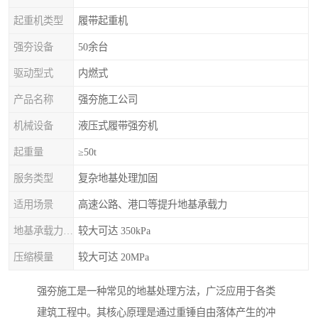
起重机类型
履带起重机
强夯设备
50余台
驱动型式
内燃式
产品名称
强夯施工公司
机械设备
液压式履带强夯机
起重量
≥50t
服务类型
复杂地基处理加固
适用场景
高速公路、港口等提升地基承载力
地基承载力特征值
较大可达 350kPa
压缩模量
较大可达 20MPa
强夯施工是一种常见的地基处理方法，广泛应用于各类
建筑工程中。其核心原理是通过重锤自由落体产生的冲