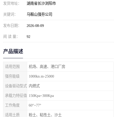
发货地址：
湖南省长沙浏阳市
关键词：
马鞍山强夯公司
发布日期：
2026-08-09
阅 读 量：
92
产品描述
适用范围
机场、高速、港口厂房
强夯能级
1000kn.m-25000
设备驱动型式
内燃式
承载力特征值
150Kpa~300Kpa
工作角度
60°~77°
适用土质
粉土、粘性土、沙土