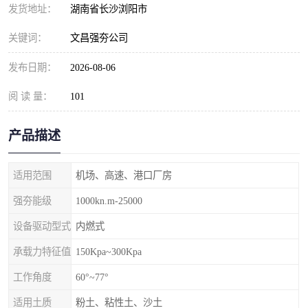
发货地址：
湖南省长沙浏阳市
关键词：
文昌强夯公司
发布日期：
2026-08-06
阅 读 量：
101
产品描述
适用范围
机场、高速、港口厂房
强夯能级
1000kn.m-25000
设备驱动型式
内燃式
承载力特征值
150Kpa~300Kpa
工作角度
60°~77°
适用土质
粉土、粘性土、沙土