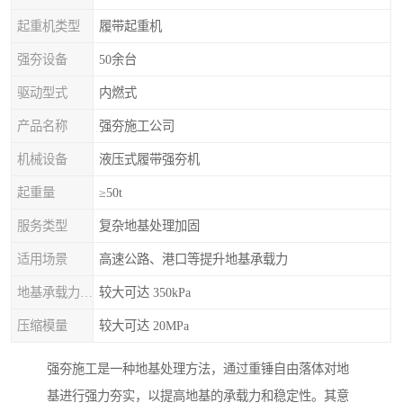
起重机类型
履带起重机
强夯设备
50余台
驱动型式
内燃式
产品名称
强夯施工公司
机械设备
液压式履带强夯机
起重量
≥50t
服务类型
复杂地基处理加固
适用场景
高速公路、港口等提升地基承载力
地基承载力特征值
较大可达 350kPa
压缩模量
较大可达 20MPa
强夯施工是一种地基处理方法，通过重锤自由落体对地
基进行强力夯实，以提高地基的承载力和稳定性。其意