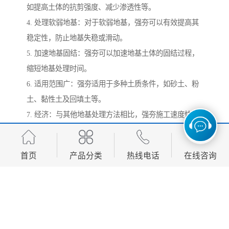
如提高土体的抗剪强度、减少渗透性等。
4. 处理软弱地基：对于软弱地基，强夯可以有效提高其
稳定性，防止地基失稳或滑动。
5. 加速地基固结：强夯可以加速地基土体的固结过程，
缩短地基处理时间。
6. 适用范围广：强夯适用于多种土质条件，如砂土、粉
土、黏性土及回填土等。
7. 经济：与其他地基处理方法相比，强夯施工速度快、
成本低，经济效益显著。
8. 环保节能：强夯施工过程中无需添加化学材料，对环
首页
产品分类
热线电话
在线咨询
境无污染，且能耗较低。
9. 施工简便：强夯设备简单，操作方便，施工过程易于
控制。
10. 提高地基均匀性：通过均匀的夯击，可以提高地基的
均匀性，减少不均匀沉降的风险。