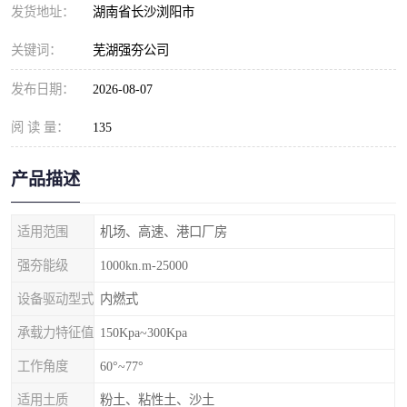
发货地址：
湖南省长沙浏阳市
关键词：
芜湖强夯公司
发布日期：
2026-08-07
阅 读 量：
135
产品描述
适用范围
机场、高速、港口厂房
强夯能级
1000kn.m-25000
设备驱动型式
内燃式
承载力特征值
150Kpa~300Kpa
工作角度
60°~77°
适用土质
粉土、粘性土、沙土