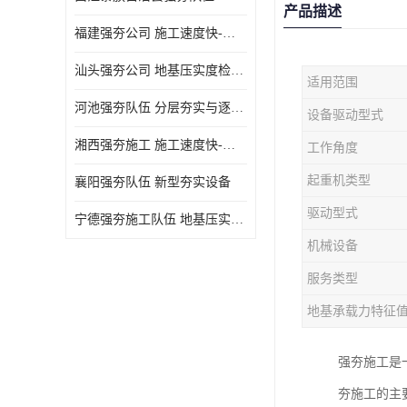
产品描述
福建强夯公司 施工速度快-施耐用性强
汕头强夯公司 地基压实度检测方法与标准
适用范围
河池强夯队伍 分层夯实与逐层检测技术
设备驱动型式
湘西强夯施工 施工速度快-施耐用性强
工作角度
起重机类型
襄阳强夯队伍 新型夯实设备
驱动型式
宁德强夯施工队伍 地基压实度检测方法与标准
机械设备
服务类型
地基承载力特征
强夯施工是
夯施工的主