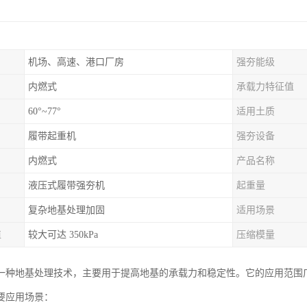
机场、高速、港口厂房
强夯能级
内燃式
承载力特征值
60°~77°
适用土质
履带起重机
强夯设备
内燃式
产品名称
液压式履带强夯机
起重量
复杂地基处理加固
适用场景
值
较大可达 350kPa
压缩模量
一种地基处理技术，主要用于提高地基的承载力和稳定性。它的应用范围
要应用场景：