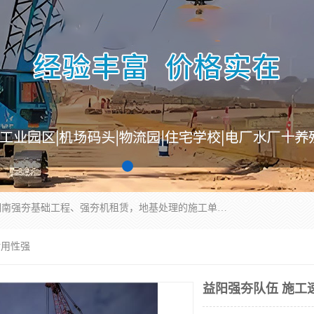
湖南业峻强夯基础工程有限公司是一家专业从事湖南强夯基础工程、强夯机租赁，地基处理的施工单位。业务覆盖：湖南、广东，江西等地。可承接1000KN.m-25000KN.m强夯（置换）工程。公司创始人是国内较早期从事强夯施工的建设者，经过多年的一步一个脚印的发展，在行业内具有较高的度和良好的口碑。
耐用性强
益阳强夯队伍 施工