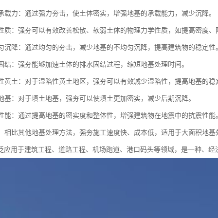
地基承载力：通过强力夯击，使土体密实，增强地基的承载能力，减少沉降。
土体性质：强夯可以有效改善松散、软弱土体的物理力学性质，如提高密度
不均匀沉降：通过均匀的夯击，减少地基的不均匀沉降，提高建筑物的稳定性
地基固结：强夯能够加速土体的排水固结过程，缩短地基处理时间。
湿陷性黄土：对于湿陷性黄土地区，强夯可以有效减少湿陷性，提高地基的稳
填土地基：对于填土地基，强夯可以使填土更加密实，减少后期沉降。
抗震性能：通过提高地基的密实度和整体性，增强建筑物在地震中的抗震性能
成本：相比其他地基处理方法，强夯施工速度快、成本低，适用于大面积地基
泛应用于建筑工程、道路工程、机场跑道、港口码头等领域，是一种、经