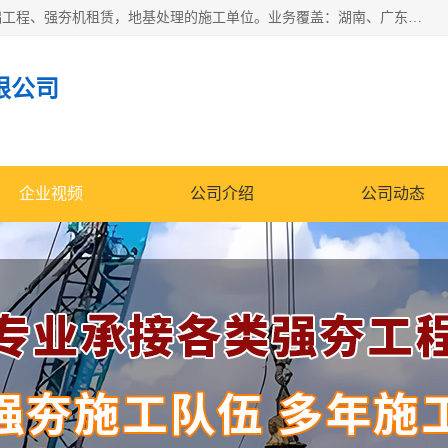
湖南业峻强夯基础工程有限公司是一家专业从事湖南强夯基础工程、强夯机租赁，地基处理的施工单位。业务覆盖：湖南、广东，江西等地。可承接1000KN.m-25000KN.m强夯（置换）工程。公司创始人是国内较早期从事强夯施工的建设者，经过多年的一步一个脚印的发展，在行业内具有较高的度和良好的口碑。
限公司
企业视频
公司介绍
公司动态