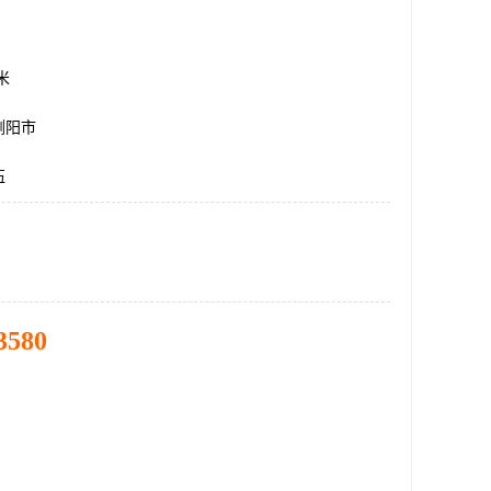
方米
浏阳市
伍
3580