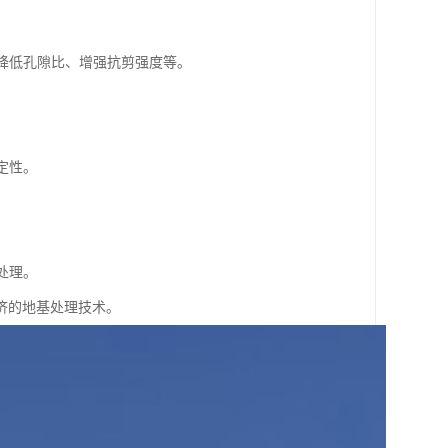
、降低孔隙比、增强抗剪强度等。
。
定性。
。
处理。
济的地基处理技术。