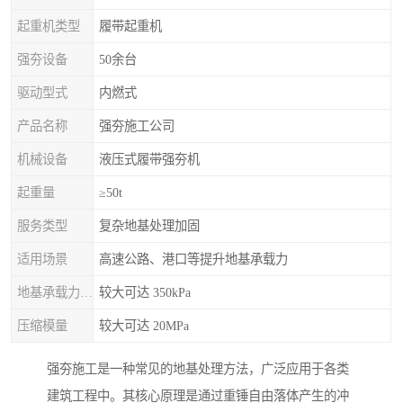
起重机类型
履带起重机
强夯设备
50余台
驱动型式
内燃式
产品名称
强夯施工公司
机械设备
液压式履带强夯机
起重量
≥50t
服务类型
复杂地基处理加固
适用场景
高速公路、港口等提升地基承载力
地基承载力特征值
较大可达 350kPa
压缩模量
较大可达 20MPa
强夯施工是一种常见的地基处理方法，广泛应用于各类
建筑工程中。其核心原理是通过重锤自由落体产生的冲