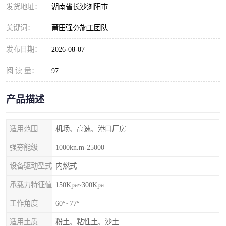
发货地址：
湖南省长沙浏阳市
关键词：
莆田强夯施工团队
发布日期：
2026-08-07
阅 读 量：
97
产品描述
适用范围
机场、高速、港口厂房
强夯能级
1000kn.m-25000
设备驱动型式
内燃式
承载力特征值
150Kpa~300Kpa
工作角度
60°~77°
适用土质
粉土、粘性土、沙土