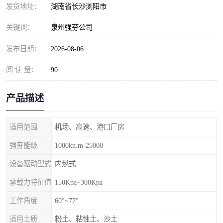
发货地址：
湖南省长沙浏阳市
关键词：
泉州强夯公司
发布日期：
2026-08-06
阅 读 量：
90
产品描述
适用范围
机场、高速、港口厂房
强夯能级
1000kn.m-25000
设备驱动型式
内燃式
承载力特征值
150Kpa~300Kpa
工作角度
60°~77°
适用土质
粉土、粘性土、沙土