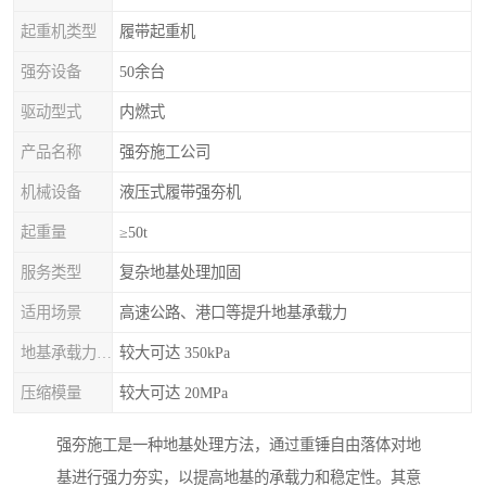
起重机类型
履带起重机
强夯设备
50余台
驱动型式
内燃式
产品名称
强夯施工公司
机械设备
液压式履带强夯机
起重量
≥50t
服务类型
复杂地基处理加固
适用场景
高速公路、港口等提升地基承载力
地基承载力特征值
较大可达 350kPa
压缩模量
较大可达 20MPa
强夯施工是一种地基处理方法，通过重锤自由落体对地
基进行强力夯实，以提高地基的承载力和稳定性。其意