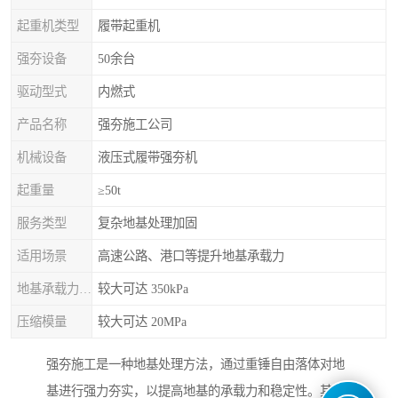
起重机类型
履带起重机
强夯设备
50余台
驱动型式
内燃式
产品名称
强夯施工公司
机械设备
液压式履带强夯机
起重量
≥50t
服务类型
复杂地基处理加固
适用场景
高速公路、港口等提升地基承载力
地基承载力特征值
较大可达 350kPa
压缩模量
较大可达 20MPa
强夯施工是一种地基处理方法，通过重锤自由落体对地
基进行强力夯实，以提高地基的承载力和稳定性。其意