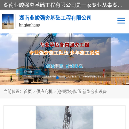
湖南业峻强夯基础工程有限公司是一家专业从事湖南强夯基础工程、强夯机租赁，地基处理的施工单位。业务覆盖：湖南、广东，江西等地。可承接1000KN.m-25000KN.m强夯（置换）工程。公司创始人是国内较早期从事强夯施工的建设者，经过多年的一步一个脚印的发展，在行业内具有较高的度和良好的口碑。
湖南业峻强夯基础工程有限公司
hnqianhang
强夯施工案例
强夯机租赁
强夯施工工程
强夯施工队伍
强夯队伍
当前位置：
首页
>
供应商机
> 池州强夯队伍 新型夯实设备