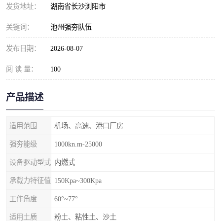
发货地址：
湖南省长沙浏阳市
关键词：
池州强夯队伍
发布日期：
2026-08-07
阅 读 量：
100
产品描述
适用范围
机场、高速、港口厂房
强夯能级
1000kn.m-25000
设备驱动型式
内燃式
承载力特征值
150Kpa~300Kpa
工作角度
60°~77°
适用土质
粉土、粘性土、沙土