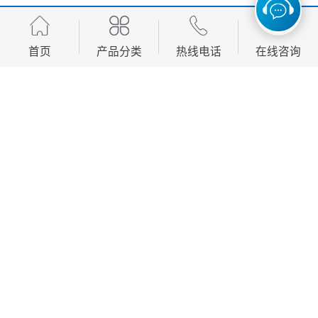
义主要体现在以下几个方面：
1. 提高地基承载力：通过强夯施工，可以有效压缩地基
首页
产品分类
热线电话
在线咨询
土体，减少孔隙比，提高土体的密实度，从而增强地基
的承载能力，使其能够承受更大的荷载。
2. 改善地基均匀性：强夯施工能够消除地基中的软弱夹
层和不均匀沉降问题，使地基土体更加均匀，减少建筑
物在使用过程中可能产生的不均匀沉降。
3. 减少地基沉降：通过强夯处理，地基土体的压缩性降
低，减少了建筑物在使用过程中可能发生的沉降量，提
高了建筑物的安全性和使用寿命。
4. 加快施工进度：强夯施工是一种快速、的地基处理方
法，能够在较短时间内完成大面积的夯实作业，缩短了
地基处理的工期，加快了整体工程的施工进度。
5. 节约工程成本：相比于其他地基处理方法，强夯施工
具有设备简单、操作方便、的优势，能够有效降低地基