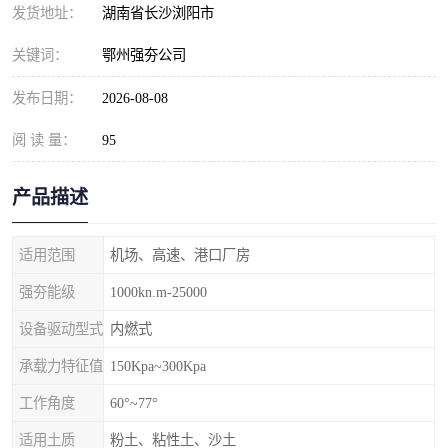
发货地址：
湖南省长沙浏阳市
关键词：
鄂州强夯公司
发布日期：
2026-08-08
阅 读 量：
95
产品描述
适用范围
机场、高速、港口厂房
强夯能级
1000kn.m-25000
设备驱动型式
内燃式
承载力特征值
150Kpa~300Kpa
工作角度
60°~77°
适用土质
粉土、粘性土、沙土