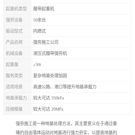
起重机类型
履带起重机
强夯设备
50余台
驱动型式
内燃式
产品名称
强夯施工公司
机械设备
液压式履带强夯机
起重量
≥50t
服务类型
复杂地基处理加固
适用场景
高速公路、港口等提升地基承载力
地基承载力特征值
较大可达 350kPa
压缩模量
较大可达 20MPa
强夯施工是一种地基处理方法，其主要意义在于通过重
锤的自由落体运动对地基进行强力夯实，以提高地基的