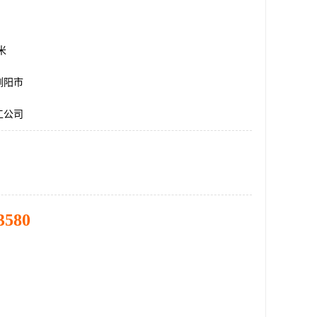
方米
浏阳市
工公司
3580