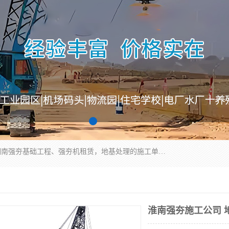
湖南业峻强夯基础工程有限公司是一家专业从事湖南强夯基础工程、强夯机租赁，地基处理的施工单位。业务覆盖：湖南、广东，江西等地。可承接1000KN.m-25000KN.m强夯（置换）工程。公司创始人是国内较早期从事强夯施工的建设者，经过多年的一步一个脚印的发展，在行业内具有较高的度和良好的口碑。
淮南强夯施工公司 