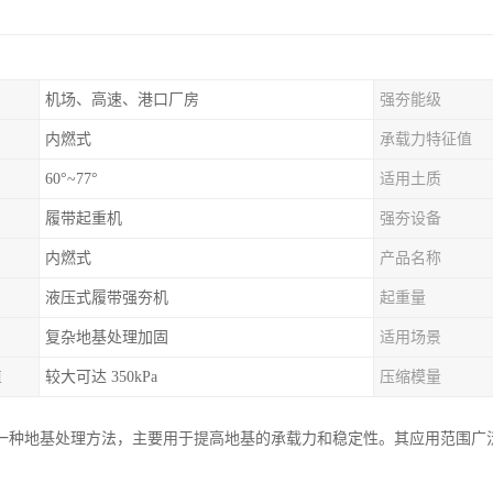
机场、高速、港口厂房
强夯能级
内燃式
承载力特征值
60°~77°
适用土质
履带起重机
强夯设备
内燃式
产品名称
液压式履带强夯机
起重量
复杂地基处理加固
适用场景
值
较大可达 350kPa
压缩模量
一种地基处理方法，主要用于提高地基的承载力和稳定性。其应用范围广