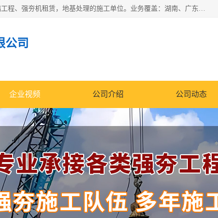
湖南业峻强夯基础工程有限公司是一家专业从事湖南强夯基础工程、强夯机租赁，地基处理的施工单位。业务覆盖：湖南、广东，江西等地。可承接1000KN.m-25000KN.m强夯（置换）工程。公司创始人是国内较早期从事强夯施工的建设者，经过多年的一步一个脚印的发展，在行业内具有较高的度和良好的口碑。
限公司
企业视频
公司介绍
公司动态