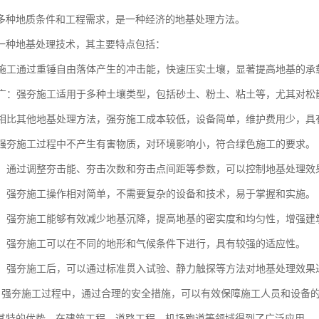
多种地质条件和工程需求，是一种经济的地基处理方法。
一种地基处理技术，其主要特点包括：
强夯施工通过重锤自由落体产生的冲击能，快速压实土壤，显著提高地基的
范围广：强夯施工适用于多种土壤类型，包括砂土、粉土、粘土等，尤其对
性：相比其他地基处理方法，强夯施工成本较低，设备简单，维护费用少，
性：强夯施工过程中不产生有害物质，对环境影响小，符合绿色施工的要求。
性强：通过调整夯击能、夯击次数和夯击点间距等参数，可以控制地基处理
简便：强夯施工操作相对简单，不需要复杂的设备和技术，易于掌握和实施。
显著：强夯施工能够有效减少地基沉降，提高地基的密实度和均匀性，增强
性强：强夯施工可以在不同的地形和气候条件下进行，具有较强的适应性。
测性：强夯施工后，可以通过标准贯入试验、静力触探等方法对地基处理效
全性：强夯施工过程中，通过合理的安全措施，可以有效保障施工人员和设备
其特的优势，在建筑工程、道路工程、机场跑道等领域得到了广泛应用。