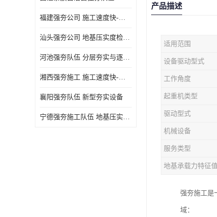
产品描述
福建强夯公司 施工速度快-施耐用性强
汕头强夯公司 地基压实度检测方法与标准
适用范围
河池强夯队伍 分层夯实与逐层检测技术
设备驱动型式
湘西强夯施工 施工速度快-施耐用性强
工作角度
起重机类型
襄阳强夯队伍 新型夯实设备
驱动型式
宁德强夯施工队伍 地基压实度检测方法与标准
机械设备
服务类型
地基承载力特征
强夯施工是
域：