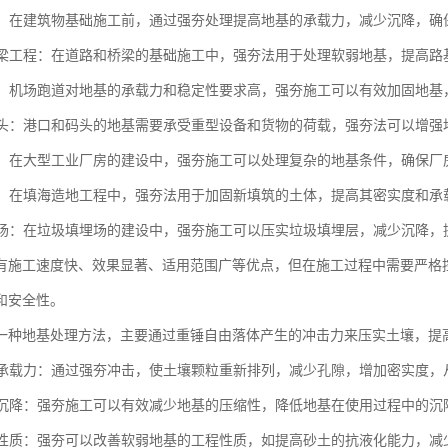
工程：在建筑物基础施工前，通过强夯处理提高地基的承载力，减少沉降，
与桥梁工程：在道路和桥梁的基础施工中，强夯法用于处理软弱地基，提高
跑道：机场跑道对地基的承载力和稳定性要求高，强夯施工可以有效加固地
与码头：港口和码头的地基需要承受重型设备和货物的荷载，强夯法可以增
厂房：在大型工业厂房的建设中，强夯施工可以处理复杂的地基条件，确保
造地：在填海造地工程中，强夯法用于加固新填筑的土体，提高其密实度和
填埋场：在垃圾填埋场的建设中，强夯施工可以压实垃圾填埋层，减少沉降
有施工速度快、效果显著、适用范围广等优点，但在施工过程中需要严格
和安全性。
一种地基处理方法，主要通过重锤自由落体产生的冲击力来压实土壤，提
地基承载力：通过强夯冲击，使土壤颗粒重新排列，减少孔隙，增加密实度
地基沉降：强夯施工可以有效减少地基的压缩性，降低地基在使用过程中的
土壤性质：强夯可以改善软弱地基的工程性质，如提高砂土的抗液化能力，