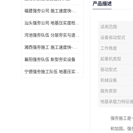
产品描述
福建强夯公司 施工速度快-施耐用性强
汕头强夯公司 地基压实度检测方法与标准
适用范围
河池强夯队伍 分层夯实与逐层检测技术
设备驱动型式
湘西强夯施工 施工速度快-施耐用性强
工作角度
起重机类型
襄阳强夯队伍 新型夯实设备
驱动型式
宁德强夯施工队伍 地基压实度检测方法与标准
机械设备
服务类型
地基承载力特征
强夯施工是
和加固。强