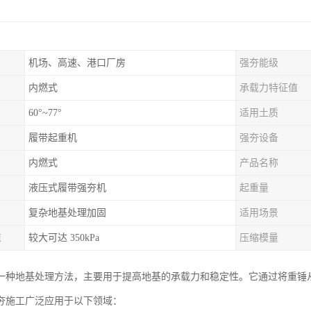
机场、高速、港口厂房
强夯能级
内燃式
承载力特征值
60°~77°
适用土质
履带起重机
强夯设备
内燃式
产品名称
液压式履带强夯机
起重量
复杂地基处理加固
适用场景
值
较大可达 350kPa
压缩模量
一种地基处理方法，主要用于提高地基的承载力和稳定性。它通过将重锤
夯施工广泛应用于以下领域：