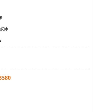
方米
浏阳市
伍
3580