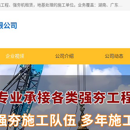
湖南业峻强夯基础工程有限公司是一家专业从事湖南强夯基础工程、强夯机租赁，地基处理的施工单位。业务覆盖：湖南、广东，江西等地。可承接1000KN.m-25000KN.m强夯（置换）工程。公司创始人是国内较早期从事强夯施工的建设者，经过多年的一步一个脚印的发展，在行业内具有较高的度和良好的口碑。
限公司
企业视频
公司介绍
公司动态