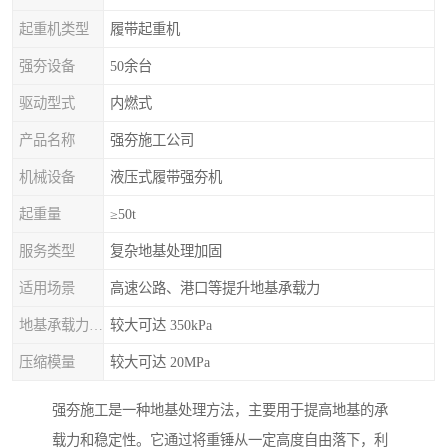
起重机类型
履带起重机
强夯设备
50余台
驱动型式
内燃式
产品名称
强夯施工公司
机械设备
液压式履带强夯机
起重量
≥50t
服务类型
复杂地基处理加固
适用场景
高速公路、港口等提升地基承载力
地基承载力特征值
较大可达 350kPa
压缩模量
较大可达 20MPa
强夯施工是一种地基处理方法，主要用于提高地基的承
载力和稳定性。它通过将重锤从一定高度自由落下，利