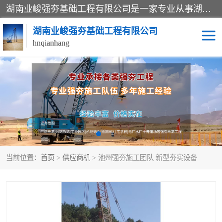
湖南业峻强夯基础工程有限公司是一家专业从事湖南强夯基础工程、强夯机租赁，地基处理的施工单位。业务覆盖：湖南、广东，江西等地。可承接1000KN.m-25000KN.m强夯（置换）工程。公司创始人是国内较早期从事强夯施工的建设者，经过多年的一步一个脚印的发展，在行业内具有较高的度和良好的口碑。
湖南业峻强夯基础工程有限公司
hnqianhang
强夯施工案例
强夯机租赁
强夯施工工程
强夯施工队伍
强夯队伍
当前位置：
首页
>
供应商机
> 池州强夯施工团队 新型夯实设备