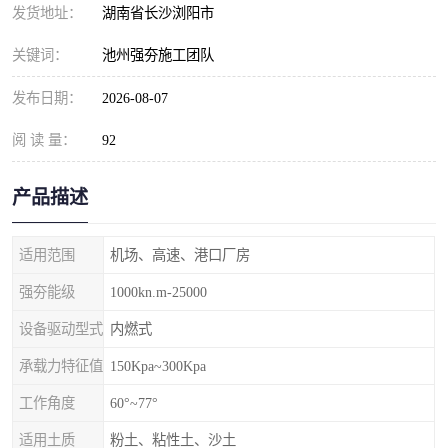
发货地址：
湖南省长沙浏阳市
关键词：
池州强夯施工团队
发布日期：
2026-08-07
阅 读 量：
92
产品描述
适用范围
机场、高速、港口厂房
强夯能级
1000kn.m-25000
设备驱动型式
内燃式
承载力特征值
150Kpa~300Kpa
工作角度
60°~77°
适用土质
粉土、粘性土、沙土