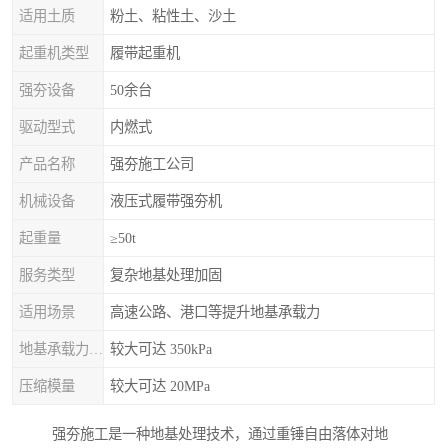
适用土质
粉土、粘性土、沙土
起重机类型
履带起重机
强夯设备
50余台
驱动型式
内燃式
产品名称
强夯施工公司
机械设备
液压式履带强夯机
起重量
≥50t
服务类型
复杂地基处理加固
适用场景
高速公路、港口等提升地基承载力
地基承载力特征值
较大可达 350kPa
压缩模量
较大可达 20MPa
强夯施工是一种地基处理技术，通过重锤自由落体对地