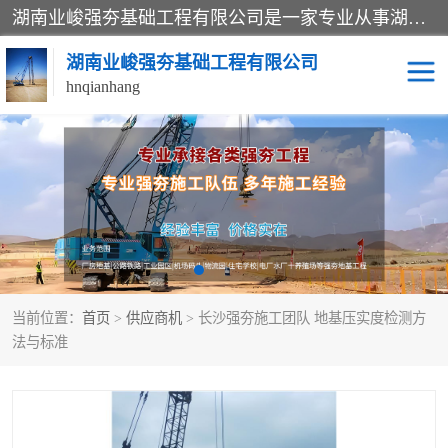
湖南业峻强夯基础工程有限公司是一家专业从事湖南强夯基础工程、强夯机租赁，地基处理的施工单位。业务覆盖：湖南、广东，江西等地。可承接1000KN.m-25000KN.m强夯（置换）工程。公司创始人是国内较早期从事强夯施工的建设者，经过多年的一步一个脚印的发展，在行业内具有较高的度和良好的口碑。
湖南业峻强夯基础工程有限公司
hnqianhang
强夯施工案例
强夯机租赁
强夯施工工程
强夯施工队伍
强夯队伍
当前位置：
首页
>
供应商机
> 长沙强夯施工团队 地基压实度检测方
法与标准