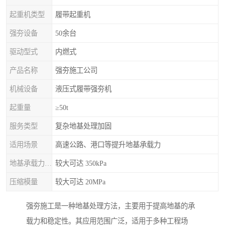
起重机类型
履带起重机
强夯设备
50余台
驱动型式
内燃式
产品名称
强夯施工公司
机械设备
液压式履带强夯机
起重量
≥50t
服务类型
复杂地基处理加固
适用场景
高速公路、港口等提升地基承载力
地基承载力特征值
较大可达 350kPa
压缩模量
较大可达 20MPa
强夯施工是一种地基处理方法，主要用于提高地基的承
载力和稳定性。其应用范围广泛，适用于多种工程场