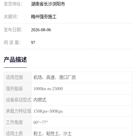
发货地址：
湖南省长沙浏阳市
关键词：
梅州强夯施工
发布日期：
2026-08-06
阅 读 量：
97
产品描述
适用范围
机场、高速、港口厂房
强夯能级
1000kn.m-25000
设备驱动型式
内燃式
承载力特征值
150Kpa~300Kpa
工作角度
60°~77°
适用土质
粉土、粘性土、沙土