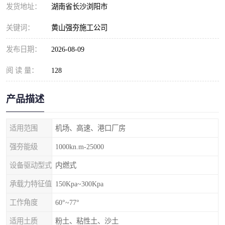
发货地址：
湖南省长沙浏阳市
关键词：
黄山强夯施工公司
发布日期：
2026-08-09
阅 读 量：
128
产品描述
适用范围
机场、高速、港口厂房
强夯能级
1000kn.m-25000
设备驱动型式
内燃式
承载力特征值
150Kpa~300Kpa
工作角度
60°~77°
适用土质
粉土、粘性土、沙土