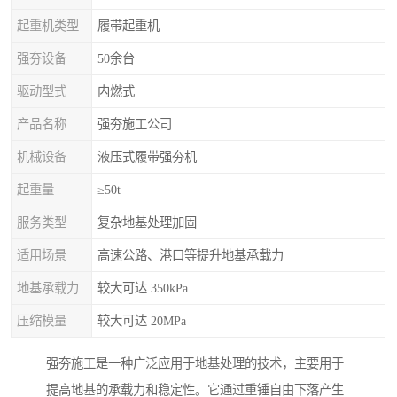
起重机类型
履带起重机
强夯设备
50余台
驱动型式
内燃式
产品名称
强夯施工公司
机械设备
液压式履带强夯机
起重量
≥50t
服务类型
复杂地基处理加固
适用场景
高速公路、港口等提升地基承载力
地基承载力特征值
较大可达 350kPa
压缩模量
较大可达 20MPa
强夯施工是一种广泛应用于地基处理的技术，主要用于
提高地基的承载力和稳定性。它通过重锤自由下落产生