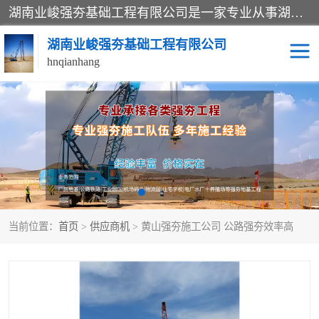
湖南业峻强夯基础工程有限公司是一家专业从事湖南强夯基础工程、强夯机租赁，地基处理的施工单位。业务覆盖：湖南、广东，江西等地。可承接1000KN.m-25000KN.m强夯（置换）工程。公司创始人是国内较早期从事强夯施工的建设者，经过多年的一步一个脚印的发展，在行业内具有较高的度和良好的口碑。
湖南业峻强夯基础工程有限公司
hnqianhang
强夯施工案例
强夯机租赁
强夯施工工程
强夯施工队伍
强夯队伍
当前位置：
首页
>
供应商机
> 黄山强夯施工公司 公路强夯效率高