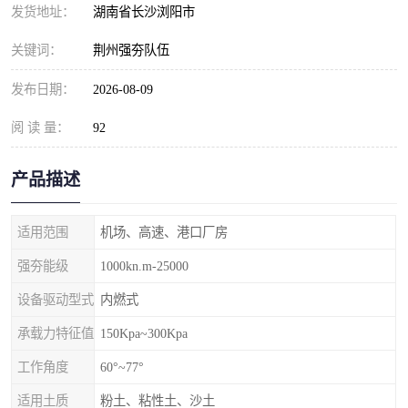
发货地址：
湖南省长沙浏阳市
关键词：
荆州强夯队伍
发布日期：
2026-08-09
阅 读 量：
92
产品描述
适用范围
机场、高速、港口厂房
强夯能级
1000kn.m-25000
设备驱动型式
内燃式
承载力特征值
150Kpa~300Kpa
工作角度
60°~77°
适用土质
粉土、粘性土、沙土