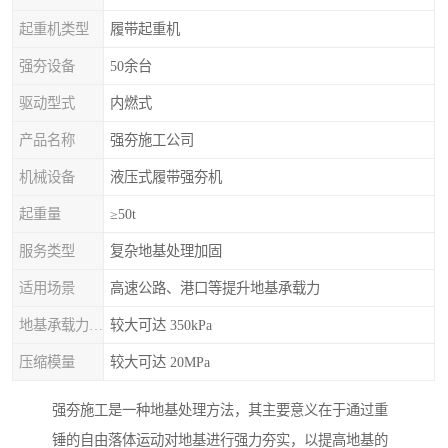
起重机类型
履带起重机
强夯设备
50余台
驱动型式
内燃式
产品名称
强夯施工公司
机械设备
液压式履带强夯机
起重量
≥50t
服务类型
复杂地基处理加固
适用场景
高速公路、港口等提升地基承载力
地基承载力特征值
较大可达 350kPa
压缩模量
较大可达 20MPa
强夯施工是一种地基处理方法，其主要意义在于通过重
锤的自由落体运动对地基进行强力夯实，以提高地基的