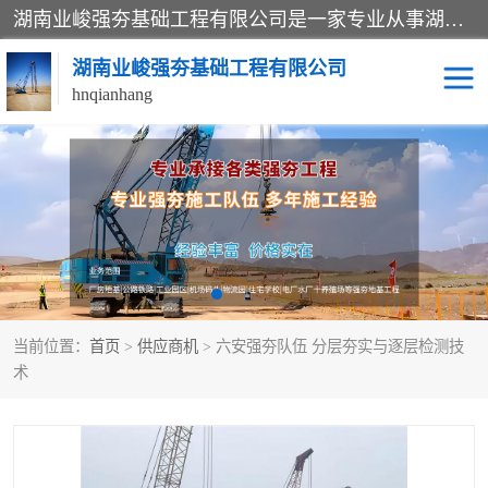
湖南业峻强夯基础工程有限公司是一家专业从事湖南强夯基础工程、强夯机租赁，地基处理的施工单位。业务覆盖：湖南、广东，江西等地。可承接1000KN.m-25000KN.m强夯（置换）工程。公司创始人是国内较早期从事强夯施工的建设者，经过多年的一步一个脚印的发展，在行业内具有较高的度和良好的口碑。
湖南业峻强夯基础工程有限公司
hnqianhang
强夯施工案例
强夯机租赁
强夯施工工程
强夯施工队伍
强夯队伍
当前位置：
首页
>
供应商机
> 六安强夯队伍 分层夯实与逐层检测技
术