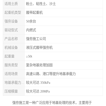
适用土质
粉土、粘性土、沙土
起重机类型
履带起重机
强夯设备
50余台
驱动型式
内燃式
产品名称
强夯施工公司
机械设备
液压式履带强夯机
起重量
≥50t
服务类型
复杂地基处理加固
适用场景
高速公路、港口等提升地基承载力
地基承载力特征值
较大可达 350kPa
压缩模量
较大可达 20MPa
强夯施工是一种广泛应用于地基处理的技术，主要用于