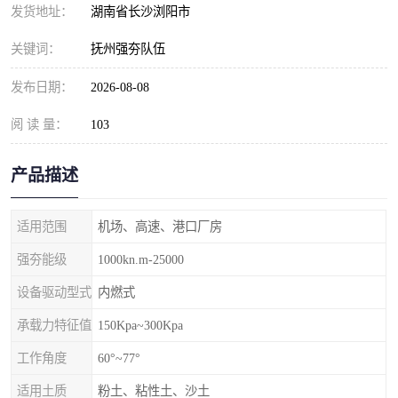
发货地址：
湖南省长沙浏阳市
关键词：
抚州强夯队伍
发布日期：
2026-08-08
阅 读 量：
103
产品描述
适用范围
机场、高速、港口厂房
强夯能级
1000kn.m-25000
设备驱动型式
内燃式
承载力特征值
150Kpa~300Kpa
工作角度
60°~77°
适用土质
粉土、粘性土、沙土