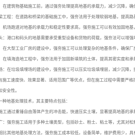
工程：在建筑物基础施工前，通过强夯处理提高地基的承载力，减少沉降，
与桥梁工程：在道路和桥梁的基础施工中，强夯法用于处理软弱地基，提高
跑道：机场跑道对地基的承载力和稳定性要求高，强夯施工可以有效加固地
与码头：港口和码头的地基需要承受重型设备和货物的荷载，强夯法可以增
厂房：在大型工业厂房的建设中，强夯施工可以处理复杂的地基条件，确保
造地：在填海造地工程中，强夯法用于加固新填筑的土体，提高其密实度和
填埋场：在垃圾填埋场的建设中，强夯施工可以压实垃圾填埋层，减少沉降
有施工速度快、效果显著、适用范围广等优点，但在施工过程中需要严格
和安全性。
一种地基处理技术，其主要特点包括：
强夯施工通过重锤自由落体产生的冲击能，快速压实土壤，显著提高地基的
范围广：强夯施工适用于多种土壤类型，包括砂土、粉土、粘土等，尤其对
性：相比其他地基处理方法，强夯施工成本较低，设备简单，维护费用少，