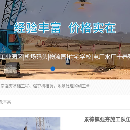
湖南业峻强夯基础工程有限公司是一家专业从事湖南强夯基础工程、强夯机租赁，地基处理的施工单位。业务覆盖：湖南、广东，江西等地。可承接1000KN.m-25000KN.m强夯（置换）工程。公司创始人是国内较早期从事强夯施工的建设者，经过多年的一步一个脚印的发展，在行业内具有较高的度和良好的口碑。
效率高
景德镇强夯施工队伍