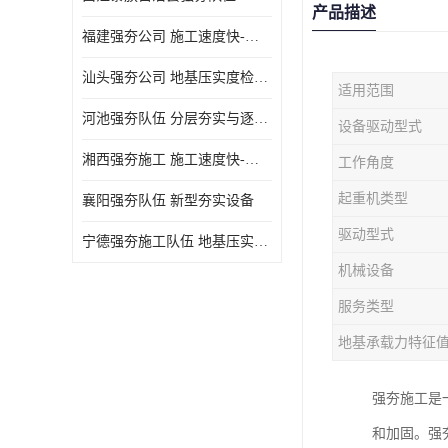
产品描述
福建强夯公司 施工速度快-施耐用性强
汕头强夯公司 地基压实度检测方法与标准
适用范围
河池强夯队伍 分层夯实与逐层检测技术
设备驱动型式
湘西强夯施工 施工速度快-施耐用性强
工作角度
起重机类型
襄阳强夯队伍 新型夯实设备
驱动型式
宁德强夯施工队伍 地基压实度检测方法与标准
机械设备
服务类型
地基承载力特征
强夯施工是
和加固。强