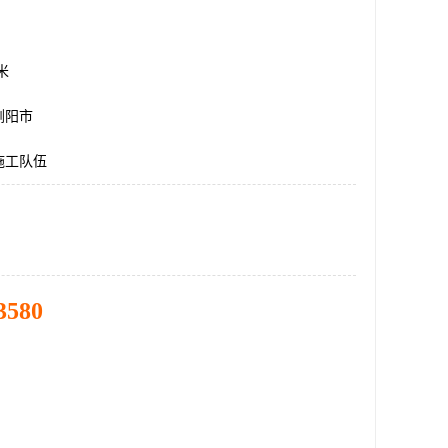
方米
浏阳市
施工队伍
3580