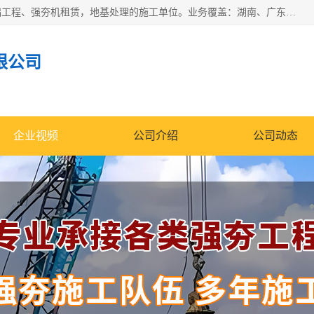
湖南业峻强夯基础工程有限公司是一家专业从事湖南强夯基础工程、强夯机租赁，地基处理的施工单位。业务覆盖：湖南、广东，江西等地。可承接1000KN.m-25000KN.m强夯（置换）工程。公司创始人是国内较早期从事强夯施工的建设者，经过多年的一步一个脚印的发展，在行业内具有较高的度和良好的口碑。
限公司
企业视频
公司介绍
公司动态