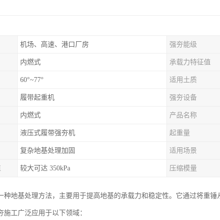
机场、高速、港口厂房
强夯能级
内燃式
承载力特征值
60°~77°
适用土质
履带起重机
强夯设备
内燃式
产品名称
液压式履带强夯机
起重量
复杂地基处理加固
适用场景
值
较大可达 350kPa
压缩模量
一种地基处理方法，主要用于提高地基的承载力和稳定性。它通过将重锤
夯施工广泛应用于以下领域：