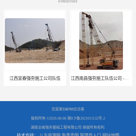
enterprises
江西南昌强夯施工队伍公司 -湖南业峻强夯基础工程
江西新余强夯施工队伍公司 —业峻强夯基础工程
您是第
558793
位访客
版权所有 ©2026-08-08
湘ICP备2021013132号-2
湖南业峻强夯基础工程有限公司
保留所有权利.
技术支持：
八方资源网
免责声明
管理员入口
网站地图