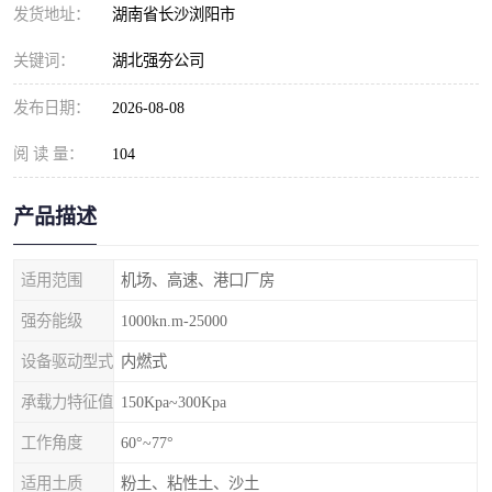
发货地址：
湖南省长沙浏阳市
关键词：
湖北强夯公司
发布日期：
2026-08-08
阅 读 量：
104
产品描述
适用范围
机场、高速、港口厂房
强夯能级
1000kn.m-25000
设备驱动型式
内燃式
承载力特征值
150Kpa~300Kpa
工作角度
60°~77°
适用土质
粉土、粘性土、沙土