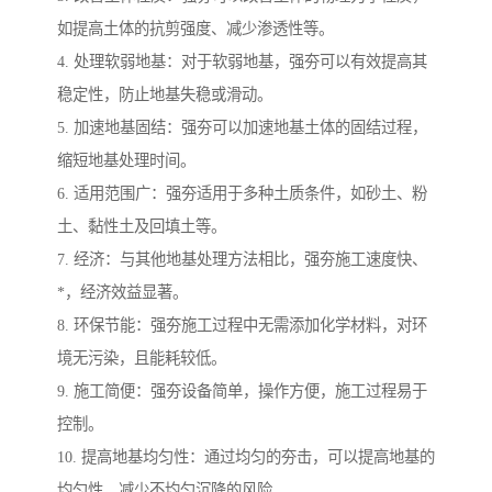
如提高土体的抗剪强度、减少渗透性等。
4. 处理软弱地基：对于软弱地基，强夯可以有效提高其
稳定性，防止地基失稳或滑动。
5. 加速地基固结：强夯可以加速地基土体的固结过程，
缩短地基处理时间。
6. 适用范围广：强夯适用于多种土质条件，如砂土、粉
土、黏性土及回填土等。
7. 经济：与其他地基处理方法相比，强夯施工速度快、
*，经济效益显著。
8. 环保节能：强夯施工过程中无需添加化学材料，对环
境无污染，且能耗较低。
9. 施工简便：强夯设备简单，操作方便，施工过程易于
控制。
10. 提高地基均匀性：通过均匀的夯击，可以提高地基的
均匀性，减少不均匀沉降的风险。