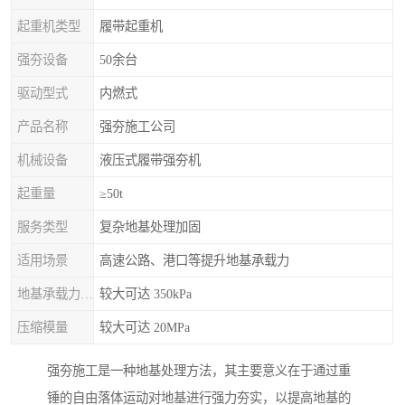
起重机类型
履带起重机
强夯设备
50余台
驱动型式
内燃式
产品名称
强夯施工公司
机械设备
液压式履带强夯机
起重量
≥50t
服务类型
复杂地基处理加固
适用场景
高速公路、港口等提升地基承载力
地基承载力特征值
较大可达 350kPa
压缩模量
较大可达 20MPa
强夯施工是一种地基处理方法，其主要意义在于通过重
锤的自由落体运动对地基进行强力夯实，以提高地基的