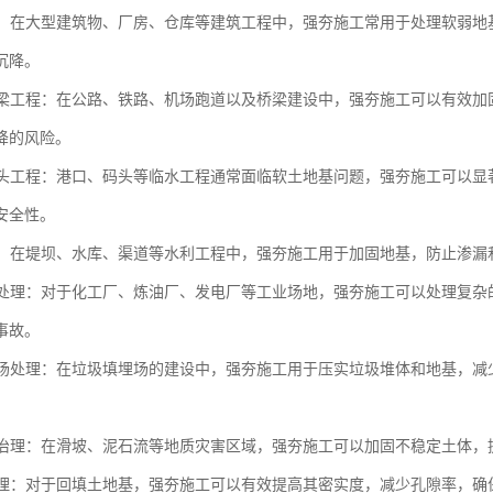
工程：在大型建筑物、厂房、仓库等建筑工程中，强夯施工常用于处理软弱
沉降。
与桥梁工程：在公路、铁路、机场跑道以及桥梁建设中，强夯施工可以有效
降的风险。
与码头工程：港口、码头等临水工程通常面临软土地基问题，强夯施工可以
安全性。
工程：在堤坝、水库、渠道等水利工程中，强夯施工用于加固地基，防止渗
场地处理：对于化工厂、炼油厂、发电厂等工业场地，强夯施工可以处理复
事故。
填埋场处理：在垃圾填埋场的建设中，强夯施工用于压实垃圾堆体和地基，
灾害治理：在滑坡、泥石流等地质灾害区域，强夯施工可以加固不稳定土体
土处理：对于回填土地基，强夯施工可以有效提高其密实度，减少孔隙率，