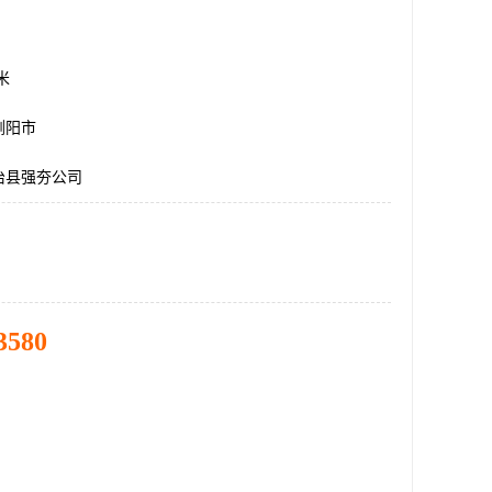
方米
浏阳市
治县强夯公司
3580