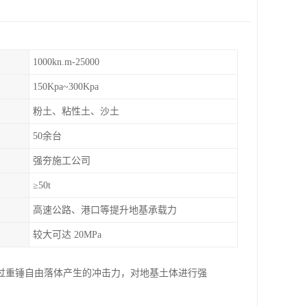
1000kn.m-25000
150Kpa~300Kpa
粉土、粘性土、沙土
50余台
强夯施工公司
≥50t
高速公路、港口等提升地基承载力
较大可达 20MPa
过重锤自由落体产生的冲击力，对地基土体进行强