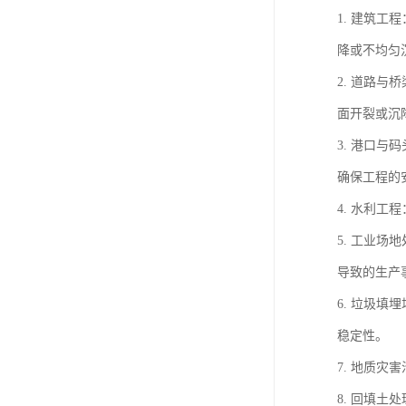
1. 建筑
降或不均匀
2. 道路
面开裂或沉
3. 港口
确保工程的
4. 水利
5. 工业
导致的生产
6. 垃圾
稳定性。
7. 地质
8. 回填