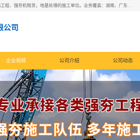
湖南业峻强夯基础工程有限公司是一家专业从事湖南强夯基础工程、强夯机租赁，地基处理的施工单位。业务覆盖：湖南、广东，江西等地。可承接1000KN.m-25000KN.m强夯（置换）工程。公司创始人是国内较早期从事强夯施工的建设者，经过多年的一步一个脚印的发展，在行业内具有较高的度和良好的口碑。
限公司
企业视频
公司介绍
公司动态