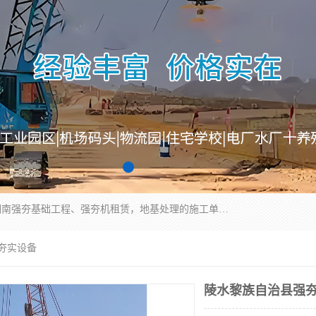
湖南业峻强夯基础工程有限公司是一家专业从事湖南强夯基础工程、强夯机租赁，地基处理的施工单位。业务覆盖：湖南、广东，江西等地。可承接1000KN.m-25000KN.m强夯（置换）工程。公司创始人是国内较早期从事强夯施工的建设者，经过多年的一步一个脚印的发展，在行业内具有较高的度和良好的口碑。
型夯实设备
陵水黎族自治县强夯