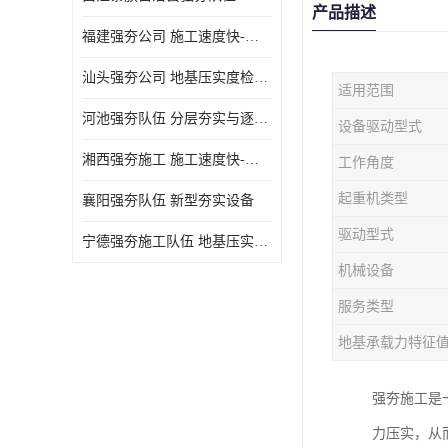
产品描述
福建强夯公司 施工速度快-施耐用性强
汕头强夯公司 地基压实度检测方法与标准
适用范围
河池强夯队伍 分层夯实与逐层检测技术
设备驱动型式
湘西强夯施工 施工速度快-施耐用性强
工作角度
起重机类型
襄阳强夯队伍 新型夯实设备
驱动型式
宁德强夯施工队伍 地基压实度检测方法与标准
机械设备
服务类型
地基承载力特征
强夯施工是
力压实，从