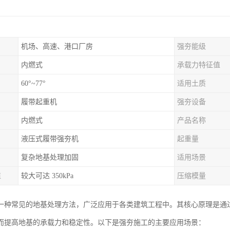
机场、高速、港口厂房
强夯能级
内燃式
承载力特征值
60°~77°
适用土质
履带起重机
强夯设备
内燃式
产品名称
液压式履带强夯机
起重量
复杂地基处理加固
适用场景
值
较大可达 350kPa
压缩模量
一种常见的地基处理方法，广泛应用于各类建筑工程中。其核心原理是通
而提高地基的承载力和稳定性。以下是强夯施工的主要应用场景：