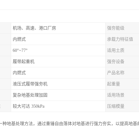
机场、高速、港口厂房
强夯能级
内燃式
承载力特征值
60°~77°
适用土质
履带起重机
强夯设备
内燃式
产品名称
液压式履带强夯机
起重量
复杂地基处理加固
适用场景
值
较大可达 350kPa
压缩模量
一种地基处理方法，通过重锤自由落体对地基进行强力夯实，以提高地基