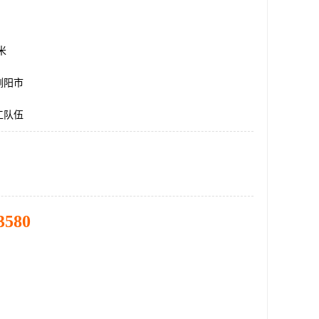
方米
浏阳市
工队伍
3580