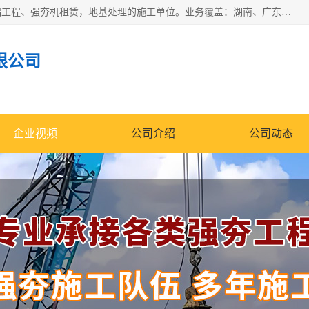
湖南业峻强夯基础工程有限公司是一家专业从事湖南强夯基础工程、强夯机租赁，地基处理的施工单位。业务覆盖：湖南、广东，江西等地。可承接1000KN.m-25000KN.m强夯（置换）工程。公司创始人是国内较早期从事强夯施工的建设者，经过多年的一步一个脚印的发展，在行业内具有较高的度和良好的口碑。
限公司
企业视频
公司介绍
公司动态