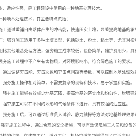
本，适应性强，是工程建设中常用的一种地基处理技术。
一种地基处理技术，其主要特点包括：
强夯施工通过重锤自由落体产生的冲击能，快速压实土壤，显著提高地基的
范围广：强夯施工适用于多种土壤类型，包括砂土、粉土、粘土等，尤其对
性：相比其他地基处理方法，强夯施工成本较低，设备简单，维护费用少，
性：强夯施工过程中不产生有害物质，对环境影响小，符合绿色施工的要求。
性强：通过调整夯击能、夯击次数和夯击点间距等参数，可以控制地基处理
简便：强夯施工操作相对简单，不需要复杂的设备和技术，易于掌握和实施。
显著：强夯施工能够有效减少地基沉降，提高地基的密实度和均匀性，增强
性强：强夯施工可以在不同的地形和气候条件下进行，具有较强的适应性。
测性：强夯施工后，可以通过标准贯入试验、静力触探等方法对地基处理效
全性：强夯施工过程中，通过合理的安全措施，可以有效保障施工人员和设备
其特的优势，在建筑工程、道路工程、机场跑道等领域得到了广泛应用。