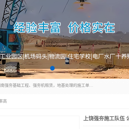
湖南业峻强夯基础工程有限公司是一家专业从事湖南强夯基础工程、强夯机租赁，地基处理的施工单位。业务覆盖：湖南、广东，江西等地。可承接1000KN.m-25000KN.m强夯（置换）工程。公司创始人是国内较早期从事强夯施工的建设者，经过多年的一步一个脚印的发展，在行业内具有较高的度和良好的口碑。
率高
上饶强夯施工队伍 