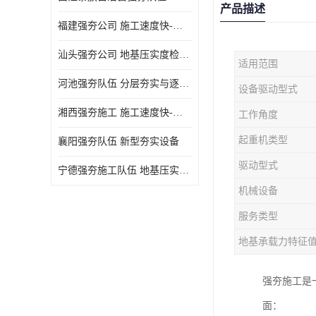
产品描述
福建强夯公司 施工速度快-施耐用性强
汕头强夯公司 地基压实度检测方法与标准
适用范围
河池强夯队伍 分层夯实与逐层检测技术
设备驱动型式
湘西强夯施工 施工速度快-施耐用性强
工作角度
起重机类型
襄阳强夯队伍 新型夯实设备
驱动型式
宁德强夯施工队伍 地基压实度检测方法与标准
机械设备
服务类型
地基承载力特征
强夯施工是
面：