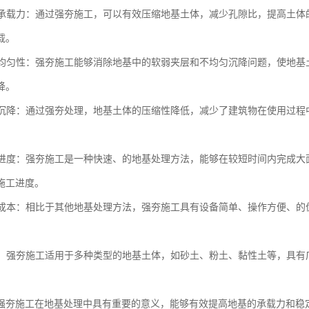
地基承载力：通过强夯施工，可以有效压缩地基土体，减少孔隙比，提高土
载。
地基均匀性：强夯施工能够消除地基中的软弱夹层和不均匀沉降问题，使地
降。
地基沉降：通过强夯处理，地基土体的压缩性降低，减少了建筑物在使用过
施工进度：强夯施工是一种快速、的地基处理方法，能够在较短时间内完成
施工进度。
工程成本：相比于其他地基处理方法，强夯施工具有设备简单、操作方便、
性强：强夯施工适用于多种类型的地基土体，如砂土、粉土、黏性土等，具
强夯施工在地基处理中具有重要的意义，能够有效提高地基的承载力和稳