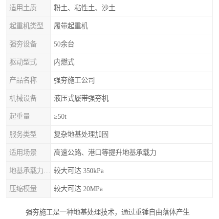
适用土质
粉土、粘性土、沙土
起重机类型
履带起重机
强夯设备
50余台
驱动型式
内燃式
产品名称
强夯施工公司
机械设备
液压式履带强夯机
起重量
≥50t
服务类型
复杂地基处理加固
适用场景
高速公路、港口等提升地基承载力
地基承载力特征值
较大可达 350kPa
压缩模量
较大可达 20MPa
强夯施工是一种地基处理技术，通过重锤自由落体产生