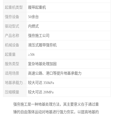
起重机类型
履带起重机
强夯设备
50余台
驱动型式
内燃式
产品名称
强夯施工公司
机械设备
液压式履带强夯机
起重量
≥50t
服务类型
复杂地基处理加固
适用场景
高速公路、港口等提升地基承载力
地基承载力特征值
较大可达 350kPa
压缩模量
较大可达 20MPa
强夯施工是一种地基处理方法，其主要意义在于通过重
锤的自由落体运动对地基进行强力夯实，以提高地基的