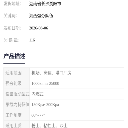
发货地址：
湖南省长沙浏阳市
关键词：
湘西强夯队伍
发布日期：
2026-08-06
阅 读 量：
116
产品描述
适用范围
机场、高速、港口厂房
强夯能级
1000kn.m-25000
设备驱动型式
内燃式
承载力特征值
150Kpa~300Kpa
工作角度
60°~77°
适用土质
粉土、粘性土、沙土