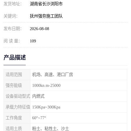
发货地址：
湖南省长沙浏阳市
关键词：
抚州强夯施工团队
发布日期：
2026-08-08
阅 读 量：
109
产品描述
适用范围
机场、高速、港口厂房
强夯能级
1000kn.m-25000
设备驱动型式
内燃式
承载力特征值
150Kpa~300Kpa
工作角度
60°~77°
适用土质
粉土、粘性土、沙土