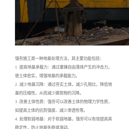
强夯施工是一种地基处理方法，其主要功能包括：
1. 提高地基承载力：通过重锤自由落体产生的冲击力，
使土体密实，增强地基的承载能力。
2. 减少地基沉降：通过夯实土体，减少孔隙比，降低地
基的压缩性，从而减少建筑物的沉降。
3. 改善土体性质：强夯可以改善土体的物理力学性质，
如提高土体的抗剪强度、减少渗透性等。
4. 处理软弱地基：对于软弱地基，强夯可以有效提高其
稳定性，防止地基失稳或滑动。