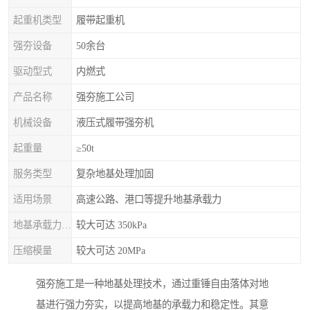
起重机类型
履带起重机
强夯设备
50余台
驱动型式
内燃式
产品名称
强夯施工公司
机械设备
液压式履带强夯机
起重量
≥50t
服务类型
复杂地基处理加固
适用场景
高速公路、港口等提升地基承载力
地基承载力特征值
较大可达 350kPa
压缩模量
较大可达 20MPa
强夯施工是一种地基处理技术，通过重锤自由落体对地
基进行强力夯实，以提高地基的承载力和稳定性。其意