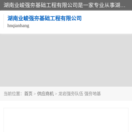
湖南业峻强夯基础工程有限公司是一家专业从事湖南强夯基础工程、强夯机租赁，地基处理的施工单位。业务覆盖：湖南、广东，江西等地。可承接1000KN.m-25000KN.m强夯（置换）工程。公司创始人是国内较早期从事强夯施工的建设者，经过多年的一步一个脚印的发展，在行业内具有较高的度和良好的口碑。
湖南业峻强夯基础工程有限公司
hnqianhang
当前位置：
首页
>
供应商机
> 龙岩强夯队伍 强夯地基