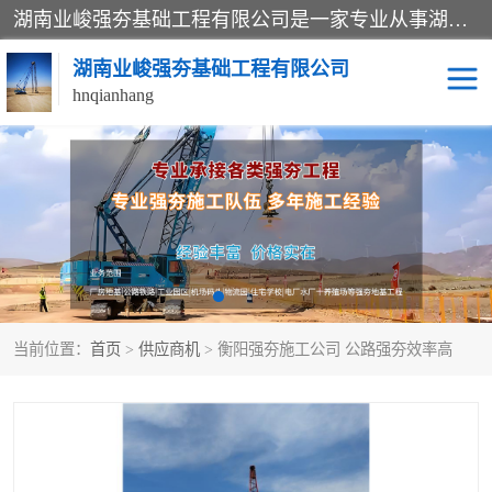
湖南业峻强夯基础工程有限公司是一家专业从事湖南强夯基础工程、强夯机租赁，地基处理的施工单位。业务覆盖：湖南、广东，江西等地。可承接1000KN.m-25000KN.m强夯（置换）工程。公司创始人是国内较早期从事强夯施工的建设者，经过多年的一步一个脚印的发展，在行业内具有较高的度和良好的口碑。
湖南业峻强夯基础工程有限公司
hnqianhang
强夯施工案例
强夯机租赁
强夯施工工程
强夯施工队伍
强夯队伍
当前位置：
首页
>
供应商机
> 衡阳强夯施工公司 公路强夯效率高