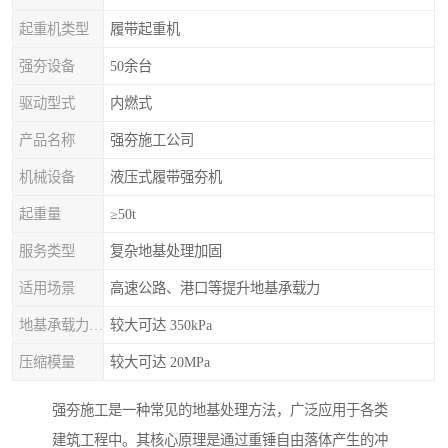
起重机类型
履带起重机
强夯设备
50余台
驱动型式
内燃式
产品名称
强夯施工公司
机械设备
液压式履带强夯机
起重量
≥50t
服务类型
复杂地基处理加固
适用场景
高速公路、港口等提升地基承载力
地基承载力特征值
较大可达 350kPa
压缩模量
较大可达 20MPa
强夯施工是一种常见的地基处理方法，广泛应用于各类
建筑工程中。其核心原理是通过重锤自由落体产生的冲