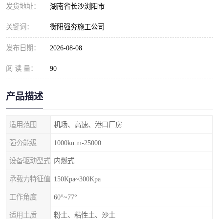
发货地址：
湖南省长沙浏阳市
关键词：
衡阳强夯施工公司
发布日期：
2026-08-08
阅 读 量：
90
产品描述
适用范围
机场、高速、港口厂房
强夯能级
1000kn.m-25000
设备驱动型式
内燃式
承载力特征值
150Kpa~300Kpa
工作角度
60°~77°
适用土质
粉土、粘性土、沙土