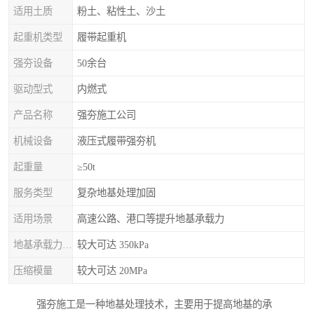
适用土质
粉土、粘性土、沙土
起重机类型
履带起重机
强夯设备
50余台
驱动型式
内燃式
产品名称
强夯施工公司
机械设备
液压式履带强夯机
起重量
≥50t
服务类型
复杂地基处理加固
适用场景
高速公路、港口等提升地基承载力
地基承载力特征值
较大可达 350kPa
压缩模量
较大可达 20MPa
强夯施工是一种地基处理技术，主要用于提高地基的承