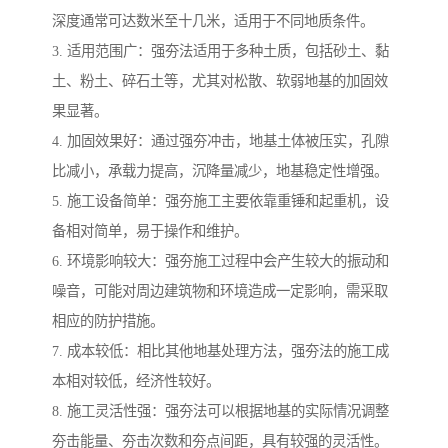
深度通常可达数米至十几米，适用于不同地质条件。
3. 适用范围广：强夯法适用于多种土质，包括砂土、黏
土、粉土、碎石土等，尤其对松散、软弱地基的加固效
果显著。
4. 加固效果好：通过强夯冲击，地基土体被压实，孔隙
比减小，承载力提高，沉降量减少，地基稳定性增强。
5. 施工设备简单：强夯施工主要依靠重锤和起重机，设
备相对简单，易于操作和维护。
6. 环境影响较大：强夯施工过程中会产生较大的振动和
噪音，可能对周边建筑物和环境造成一定影响，需采取
相应的防护措施。
7. 成本较低：相比其他地基处理方法，强夯法的施工成
本相对较低，经济性较好。
8. 施工灵活性强：强夯法可以根据地基的实际情况调整
夯击能量、夯击次数和夯点间距，具有较强的灵活性。