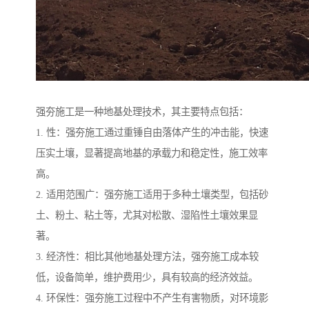
强夯施工是一种地基处理技术，其主要特点包括：
1. 性：强夯施工通过重锤自由落体产生的冲击能，快速
压实土壤，显著提高地基的承载力和稳定性，施工效率
高。
2. 适用范围广：强夯施工适用于多种土壤类型，包括砂
土、粉土、粘土等，尤其对松散、湿陷性土壤效果显
著。
3. 经济性：相比其他地基处理方法，强夯施工成本较
低，设备简单，维护费用少，具有较高的经济效益。
4. 环保性：强夯施工过程中不产生有害物质，对环境影