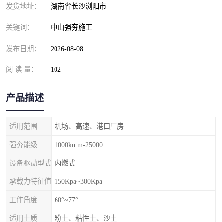
发货地址：
湖南省长沙浏阳市
关键词：
中山强夯施工
发布日期：
2026-08-08
阅 读 量：
102
产品描述
适用范围
机场、高速、港口厂房
强夯能级
1000kn.m-25000
设备驱动型式
内燃式
承载力特征值
150Kpa~300Kpa
工作角度
60°~77°
适用土质
粉土、粘性土、沙土