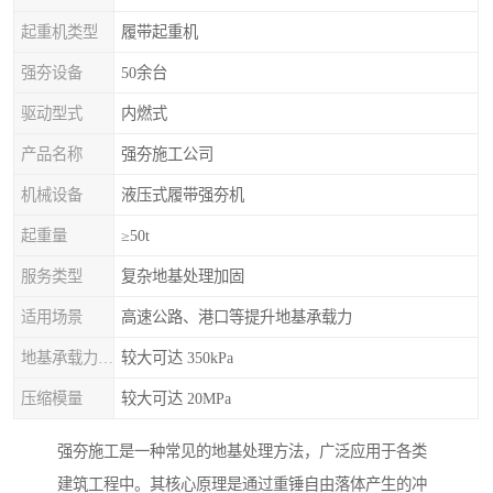
起重机类型
履带起重机
强夯设备
50余台
驱动型式
内燃式
产品名称
强夯施工公司
机械设备
液压式履带强夯机
起重量
≥50t
服务类型
复杂地基处理加固
适用场景
高速公路、港口等提升地基承载力
地基承载力特征值
较大可达 350kPa
压缩模量
较大可达 20MPa
强夯施工是一种常见的地基处理方法，广泛应用于各类
建筑工程中。其核心原理是通过重锤自由落体产生的冲