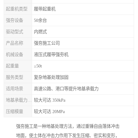
起重机类型
履带起重机
强夯设备
50余台
驱动型式
内燃式
产品名称
强夯施工公司
机械设备
液压式履带强夯机
起重量
≥50t
服务类型
复杂地基处理加固
适用场景
高速公路、港口等提升地基承载力
地基承载力特征值
较大可达 350kPa
压缩模量
较大可达 20MPa
强夯施工是一种地基处理方法，通过重锤自由落体冲击
地面，使土体在冲击力作用下发生压缩、密实和变形，