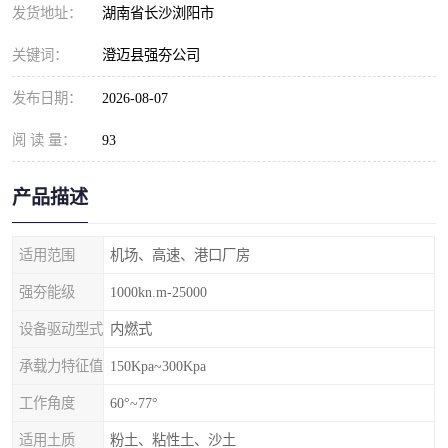
发货地址：
湖南省长沙浏阳市
关键词：
澄迈县强夯公司
发布日期：
2026-08-07
阅 读 量：
93
产品描述
适用范围
机场、高速、港口厂房
强夯能级
1000kn.m-25000
设备驱动型式
内燃式
承载力特征值
150Kpa~300Kpa
工作角度
60°~77°
适用土质
粉土、粘性土、沙土