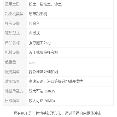
适用土质
粉土、粘性土、沙土
起重机类型
履带起重机
强夯设备
50余台
驱动型式
内燃式
产品名称
强夯施工公司
机械设备
液压式履带强夯机
起重量
≥50t
服务类型
复杂地基处理加固
适用场景
高速公路、港口等提升地基承载力
地基承载力特征值
较大可达 350kPa
压缩模量
较大可达 20MPa
强夯施工是一种地基处理方法，通过重锤自由落体冲击