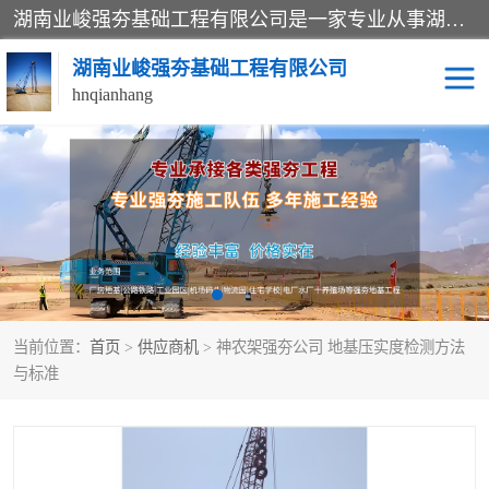
湖南业峻强夯基础工程有限公司是一家专业从事湖南强夯基础工程、强夯机租赁，地基处理的施工单位。业务覆盖：湖南、广东，江西等地。可承接1000KN.m-25000KN.m强夯（置换）工程。公司创始人是国内较早期从事强夯施工的建设者，经过多年的一步一个脚印的发展，在行业内具有较高的度和良好的口碑。
湖南业峻强夯基础工程有限公司
hnqianhang
强夯施工案例
强夯机租赁
强夯施工工程
强夯施工队伍
强夯队伍
当前位置：
首页
>
供应商机
> 神农架强夯公司 地基压实度检测方法
与标准