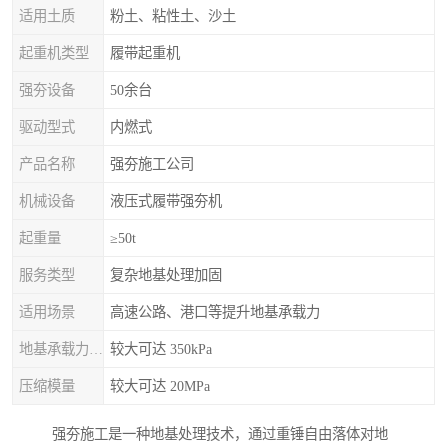
适用土质
粉土、粘性土、沙土
起重机类型
履带起重机
强夯设备
50余台
驱动型式
内燃式
产品名称
强夯施工公司
机械设备
液压式履带强夯机
起重量
≥50t
服务类型
复杂地基处理加固
适用场景
高速公路、港口等提升地基承载力
地基承载力特征值
较大可达 350kPa
压缩模量
较大可达 20MPa
强夯施工是一种地基处理技术，通过重锤自由落体对地