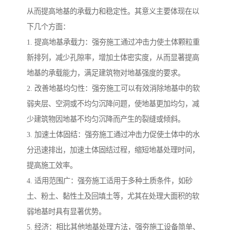
从而提高地基的承载力和稳定性。其意义主要体现在以
下几个方面：
1. 提高地基承载力：强夯施工通过冲击力使土体颗粒重
新排列，减少孔隙率，增加土体密实度，从而显著提高
地基的承载能力，满足建筑物对地基强度的要求。
2. 改善地基均匀性：强夯施工可以有效消除地基中的软
弱夹层、空洞或不均匀沉降问题，使地基更加均匀，减
少建筑物因地基不均匀沉降而产生的裂缝或倾斜。
3. 加速土体固结：强夯施工通过冲击力促使土体中的水
分迅速排出，加速土体固结过程，缩短地基处理时间，
提高施工效率。
4. 适用范围广：强夯施工适用于多种土质条件，如砂
土、粉土、黏性土及回填土等，尤其在处理大面积的软
弱地基时具有显著优势。
5. 经济：相比其他地基处理方法，强夯施工设备简单、