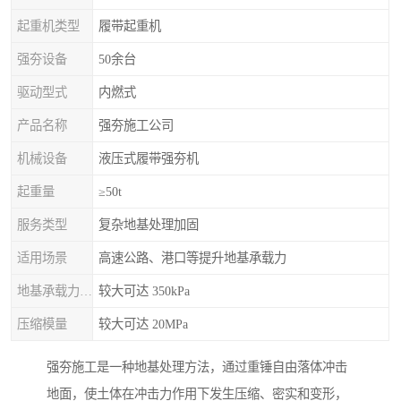
起重机类型
履带起重机
强夯设备
50余台
驱动型式
内燃式
产品名称
强夯施工公司
机械设备
液压式履带强夯机
起重量
≥50t
服务类型
复杂地基处理加固
适用场景
高速公路、港口等提升地基承载力
地基承载力特征值
较大可达 350kPa
压缩模量
较大可达 20MPa
强夯施工是一种地基处理方法，通过重锤自由落体冲击
地面，使土体在冲击力作用下发生压缩、密实和变形，