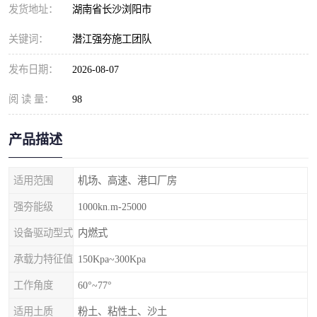
发货地址：
湖南省长沙浏阳市
关键词：
潜江强夯施工团队
发布日期：
2026-08-07
阅 读 量：
98
产品描述
适用范围
机场、高速、港口厂房
强夯能级
1000kn.m-25000
设备驱动型式
内燃式
承载力特征值
150Kpa~300Kpa
工作角度
60°~77°
适用土质
粉土、粘性土、沙土