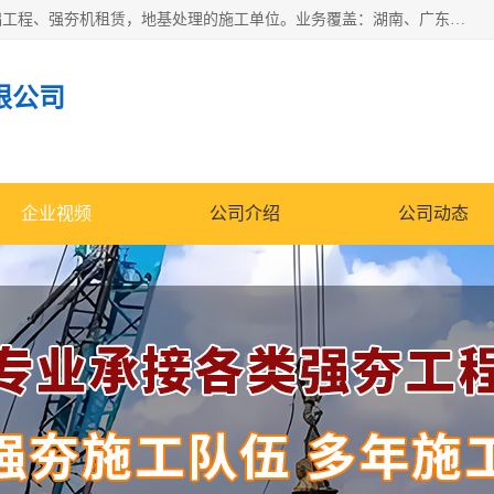
湖南业峻强夯基础工程有限公司是一家专业从事湖南强夯基础工程、强夯机租赁，地基处理的施工单位。业务覆盖：湖南、广东，江西等地。可承接1000KN.m-25000KN.m强夯（置换）工程。公司创始人是国内较早期从事强夯施工的建设者，经过多年的一步一个脚印的发展，在行业内具有较高的度和良好的口碑。
限公司
企业视频
公司介绍
公司动态