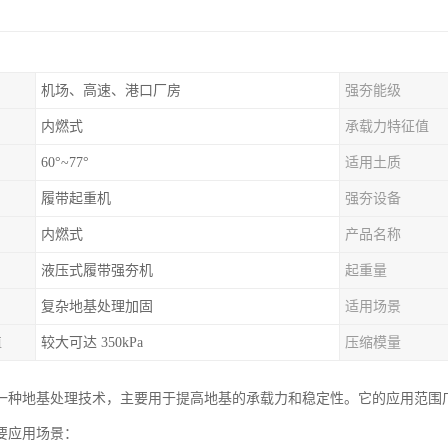
机场、高速、港口厂房
强夯能级
内燃式
承载力特征值
60°~77°
适用土质
履带起重机
强夯设备
内燃式
产品名称
液压式履带强夯机
起重量
复杂地基处理加固
适用场景
值
较大可达 350kPa
压缩模量
一种地基处理技术，主要用于提高地基的承载力和稳定性。它的应用范围
要应用场景：