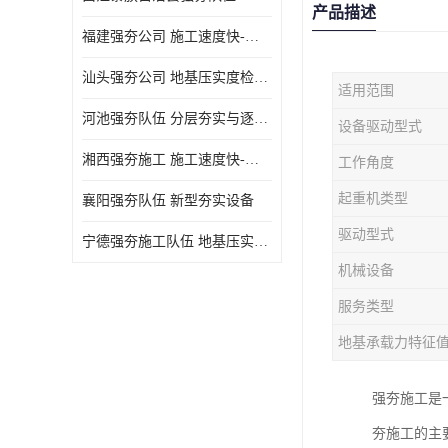
产品描述
福建强夯公司 施工速度快-施耐用性强
汕头强夯公司 地基压实度检测方法与标准
适用范围
河池强夯队伍 分层夯实与逐层检测技术
设备驱动型式
湘西强夯施工 施工速度快-施耐用性强
工作角度
起重机类型
襄阳强夯队伍 新型夯实设备
驱动型式
宁德强夯施工队伍 地基压实度检测方法与标准
机械设备
服务类型
地基承载力特征
强夯施工是
夯施工的主