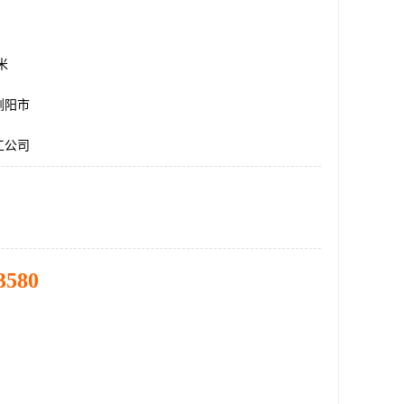
方米
浏阳市
工公司
3580