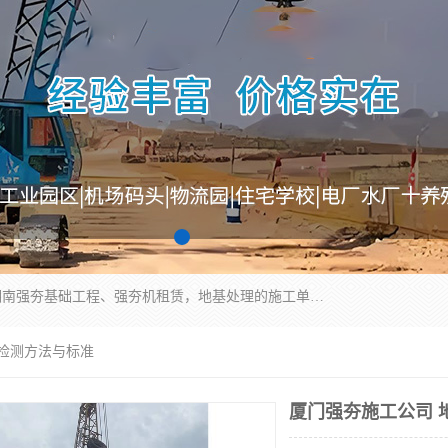
湖南业峻强夯基础工程有限公司是一家专业从事湖南强夯基础工程、强夯机租赁，地基处理的施工单位。业务覆盖：湖南、广东，江西等地。可承接1000KN.m-25000KN.m强夯（置换）工程。公司创始人是国内较早期从事强夯施工的建设者，经过多年的一步一个脚印的发展，在行业内具有较高的度和良好的口碑。
度检测方法与标准
厦门强夯施工公司 