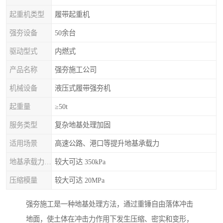
起重机类型
履带起重机
强夯设备
50余台
驱动型式
内燃式
产品名称
强夯施工公司
机械设备
液压式履带强夯机
起重量
≥50t
服务类型
复杂地基处理加固
适用场景
高速公路、港口等提升地基承载力
地基承载力特征值
较大可达 350kPa
压缩模量
较大可达 20MPa
强夯施工是一种地基处理方法，通过重锤自由落体冲击
地面，使土体在冲击力作用下发生压缩、密实和变形，