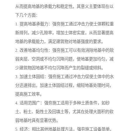
从而提高地基的承载力和稳定性。其意义主要体现在以
下几个方面：
1. 提高地基承载力：强夯施工通过冲击力使土体颗粒重
新排列，减少孔隙率，增加土体密实度，从而显著提高
地基的承载能力，满足建筑物对地基强度的要求。
2. 改善地基均匀性：强夯施工可以有效消除地基中的软
弱夹层、空洞或不均匀沉降问题，使地基更加均匀，减
少建筑物因地基不均匀沉降而产生的裂缝或倾斜。
3. 加速土体固结：强夯施工通过冲击力促使土体中的水
分迅速排出，加速土体固结过程，缩短地基处理时间，
提高施工效率。
4. 适用范围广：强夯施工适用于多种土质条件，如砂
土、粉土、黏性土及回填土等，尤其在处理大面积的软
弱地基时具有显著优势。
5. 经济：相比其他地基处理方法，强夯施工设备简单、