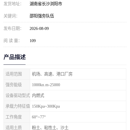
发货地址：
湖南省长沙浏阳市
关键词：
邵阳强夯队伍
发布日期：
2026-08-09
阅 读 量：
109
产品描述
适用范围
机场、高速、港口厂房
强夯能级
1000kn.m-25000
设备驱动型式
内燃式
承载力特征值
150Kpa~300Kpa
工作角度
60°~77°
适用土质
粉土、粘性土、沙土