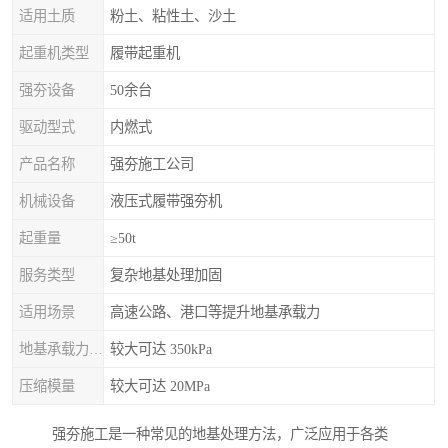
适用土质
粉土、粘性土、沙土
起重机类型
履带起重机
强夯设备
50余台
驱动型式
内燃式
产品名称
强夯施工公司
机械设备
液压式履带强夯机
起重量
≥50t
服务类型
复杂地基处理加固
适用场景
高速公路、港口等提升地基承载力
地基承载力特征值
较大可达 350kPa
压缩模量
较大可达 20MPa
强夯施工是一种常见的地基处理方法，广泛应用于各类