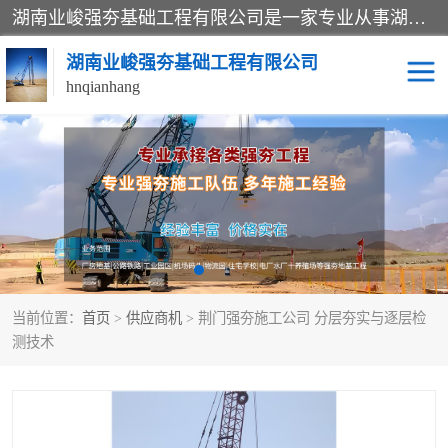
湖南业峻强夯基础工程有限公司是一家专业从事湖南强夯基础工程、强夯机租赁，地基处理的施工单位。业务覆盖：湖南、广东，江西等地。可承接1000KN.m-25000KN.m强夯（置换）工程。公司创始人是国内较早期从事强夯施工的建设者，经过多年的一步一个脚印的发展，在行业内具有较高的度和良好的口碑。
湖南业峻强夯基础工程有限公司
hnqianhang
强夯施工案例
强夯机租赁
强夯施工工程
强夯施工队伍
强夯队伍
当前位置：
首页
>
供应商机
> 荆门强夯施工公司 分层夯实与逐层检
测技术