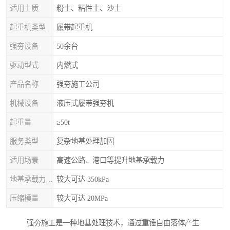
适用土质
粉土、粘性土、沙土
起重机类型
履带起重机
强夯设备
50余台
驱动型式
内燃式
产品名称
强夯施工公司
机械设备
液压式履带强夯机
起重量
≥50t
服务类型
复杂地基处理加固
适用场景
高速公路、港口等提升地基承载力
地基承载力特征值
较大可达 350kPa
压缩模量
较大可达 20MPa
强夯施工是一种地基处理技术，通过重锤自由落体产生